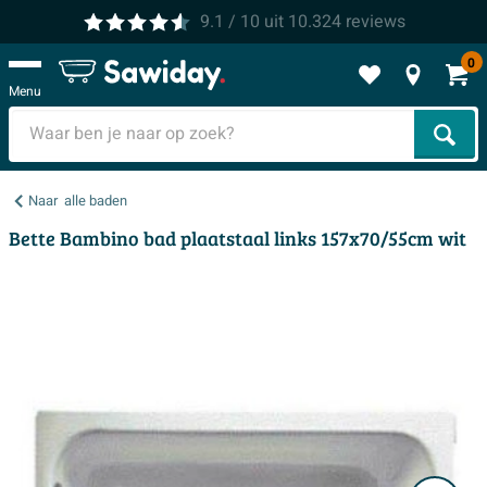
9.1
/ 10
uit
10.324
reviews
0
Menu
Zoek
Naar
alle baden
Bette Bambino bad plaatstaal links 157x70/55cm wit