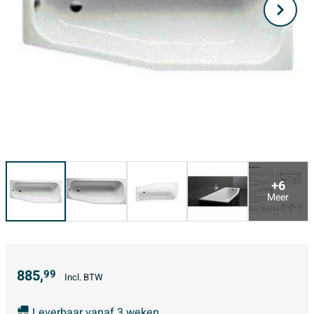
+6
Meer
885,
99
Incl. BTW
Leverbaar vanaf 3 weken