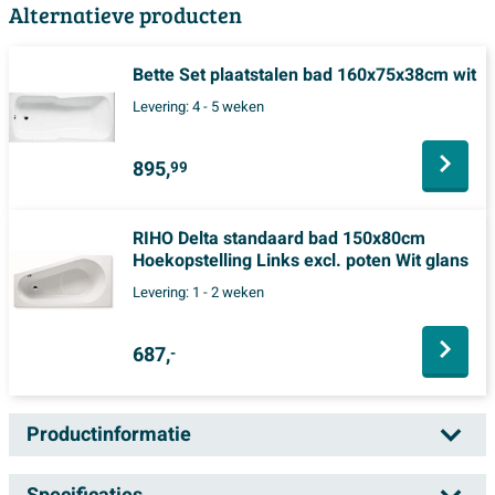
Alternatieve producten
Bette Set plaatstalen bad 160x75x38cm wit
Levering:
4 - 5 weken
895,
99
RIHO Delta standaard bad 150x80cm
Hoekopstelling Links excl. poten Wit glans
Levering:
1 - 2 weken
687,
-
Productinformatie
Bette Bambino bad plaatstaal links