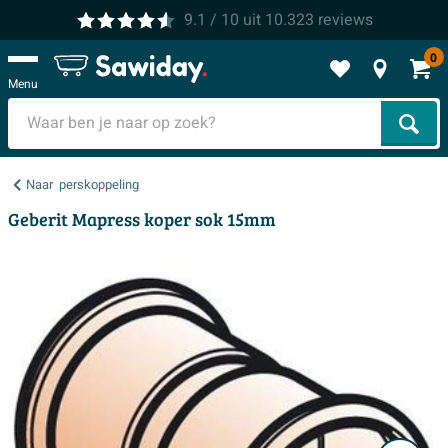
9.1
/ 10
uit
10.323
reviews
0
Menu
Zoek
Naar
perskoppeling
Geberit Mapress koper sok 15mm