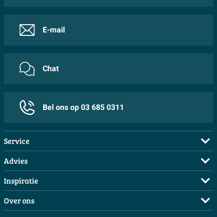
E-mail
Chat
Bel ons op 03 685 0311
Service
Veelgestelde vragen
Advies
Bestellen
Maak een afspraak
Inspiratie
Betalen
Doe de offerte check
Complete badkamers
Over ons
Bezorgen / afhalen
3D tekening maken
Complete toiletruimtes