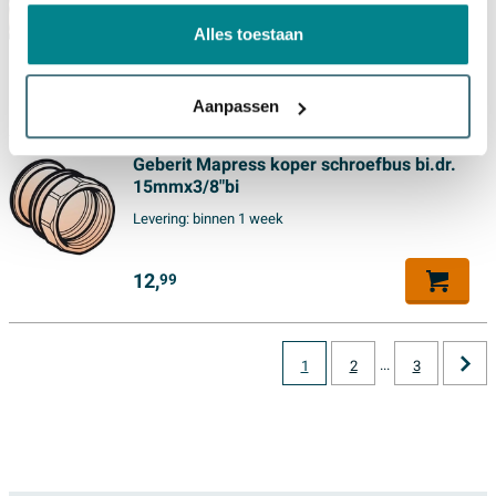
Levering:
binnen 3 dagen
Alles toestaan
12,
99
Aanpassen
Geberit Mapress koper schroefbus bi.dr.
15mmx3/8"bi
Levering:
binnen 1 week
12,
99
...
1
2
3