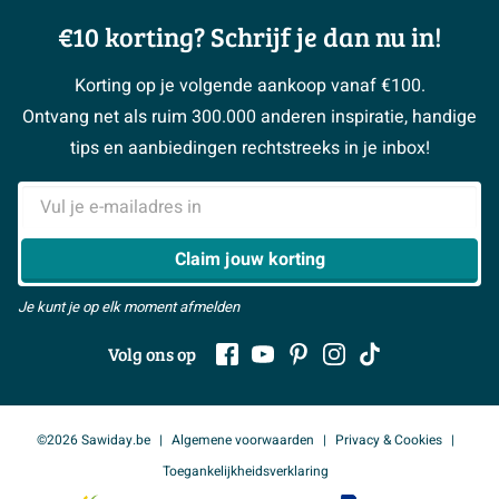
Showrooms
Annuleren / retour
Advies aan huis
Moodboards
€10 korting? Schrijf je dan nu in!
Over Sawiday
Garantie / klachten
Klustips
Binnenkijkers
Vacatures
Reviewbeleid
Korting op je volgende aankoop vanaf €100.
Klusadvies
Magazine
Sawiday PRO
Ontvang net als ruim 300.000 anderen inspiratie, handige
> Naar de klantenservice
#MySawiday
> Alle adviesmogelijkheden
BeCommerce
tips en aanbiedingen rechtstreeks in je inbox!
Samenwerken
> Naar inspiratie
E-mailadres
> Alles over showrooms
Claim jouw korting
Je kunt je op elk moment afmelden
Volg ons op
©2026 Sawiday.be
Algemene voorwaarden
Privacy & Cookies
Toegankelijkheidsverklaring