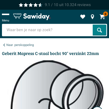
9.1
/ 10
uit
10.324
reviews
0
Menu
Zoek
Naar
perskoppeling
Geberit Mapress C-staal bocht 90° verzinkt 22mm