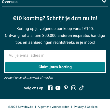
Complete badkamers
Over ons
Bezorgen / afhalen
3D tekening maken
Complete toiletruimtes
Showrooms
Annuleren / retour
Advies aan huis
Moodboards
€10 korting? Schrijf je dan nu in!
Over Sawiday
Garantie / klachten
Klustips
Binnenkijkers
Vacatures
Reviewbeleid
Korting op je volgende aankoop vanaf €100.
Klusadvies
Magazine
Sawiday PRO
Ontvang net als ruim 300.000 anderen inspiratie, handige
> Naar de klantenservice
#MySawiday
> Alle adviesmogelijkheden
BeCommerce
tips en aanbiedingen rechtstreeks in je inbox!
Samenwerken
> Naar inspiratie
E-mailadres
> Alles over showrooms
Claim jouw korting
Je kunt je op elk moment afmelden
Volg ons op
©2026 Sawiday.be
Algemene voorwaarden
Privacy & Cookies