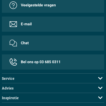
Veelgestelde vragen
E-mail
Chat
Bel ons op 03 685 0311
Service
Veelgestelde vragen
Advies
Bestellen
Maak een afspraak
Inspiratie
Betalen
Doe de offerte check