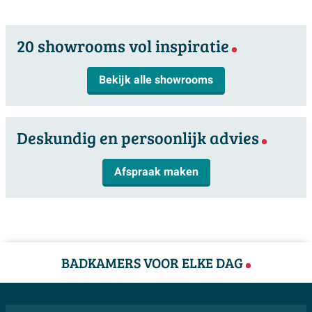
complicaties verloopt.
20 showrooms vol inspiratie
Kenmerken:
Hoogwaardig C-staal materiaal
Bekijk alle showrooms
Verzinkte afwerking voor duurzaamheid
Robuust en bestand tegen corrosie
Deskundig en persoonlijk advies
Geschikt voor diverse sanitaire installaties
Eenvoudig te integreren in bestaande systemen
Afspraak maken
Nauwkeurige maatvoering voor lekvrije prestaties
BADKAMERS VOOR ELKE DAG