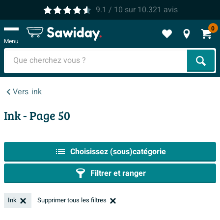
9.1
/ 10
sur
10.321
avis
0
Menu
Cher
Vers
ink
Ink
- Page 50
Choisissez (sous)catégorie
Filtrer et ranger
Ink
Supprimer tous les filtres