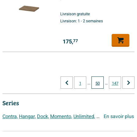
naturel
Livraison gratuite
Livraison:
1 - 2 semaines
175,
77
...
...
1
50
147
Series
Contra,
Hangar,
Dock,
Momento,
Unlimited,
Unit,
En savoir plus
Urban,
Spirit,