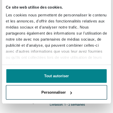
Ce site web utilise des cookies.
INK Topdeck Plan vasque -
60x45x3.5cm - pour meuble
Les cookies nous permettent de personnaliser le contenu
bas - MFC Noyer
et les annonces, d'offrir des fonctionnalités relatives aux
médias sociaux et d'analyser notre trafic. Nous
Livraison gratuite
partageons également des informations sur l'utilisation de
Livraison:
1 - 2 semaines
notre site avec nos partenaires de médias sociaux, de
publicité et d'analyse, qui peuvent combiner celles-ci
avec d'autres informations que vous leur avez fournies
175,
77
ou qu'ils ont collectées lors de votre utilisation de leurs
services.
Ink meuble sous lavabo
Tout autoriser
120x35x45cm 1 tiroir sans
poignée tourniquet en bois
chêne intense
Personnaliser
Livraison gratuite
Livraison:
1 - 2 semaines