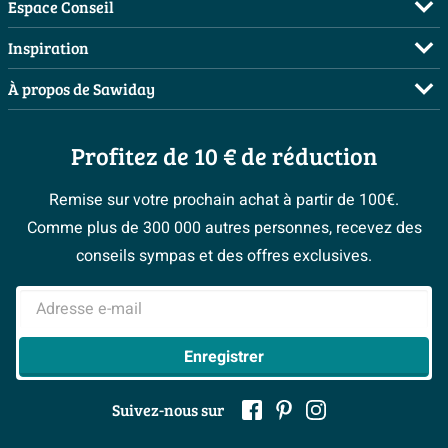
FAQ
Espace Conseil
Commander
Visite sur rendez-vous
Inspiration
Payer
Demandez votre devis
Salles de bains complètes
À propos de Sawiday
Livraison / retrait
Planificateur 3D
Inspiration toilettes
Showrooms
Annulation & Retour
Conseil à domicile
Moodboards
Profitez de 10 € de réduction
Qui est Sawiday ?
Garantie & réclamations
Les bons tuyaux
Bienvenue chez...
Postes vacants
Politique d’avis
Remise sur votre prochain achat à partir de 100€.
Espace bricolage
Magazine
Espace Pro
Comme plus de 300 000 autres personnes, recevez des
> Service client
#Mysawiday
> Espace Conseil
BeCommerce
conseils sympas et des offres exclusives.
> Inspiration salle de bains
> Tout sur nos showrooms
Adresse e-mail
Enregistrer
Suivez-nous sur