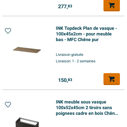
277,
83
INK Topdeck Plan de vasque -
100x45x2cm - pour meuble
bas - MFC Chêne pur
Livraison gratuite
Livraison:
1 - 2 semaines
150,
83
INK meuble sous vasque
100x52x45cm 2 tiroirs sans
poignees cadre en bois Chêne
intens