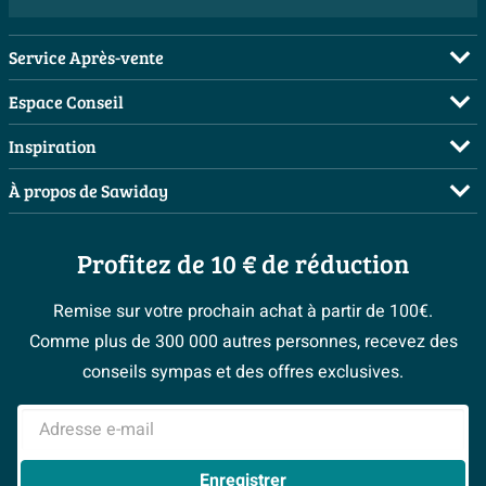
Service Après-vente
FAQ
Espace Conseil
Commander
Visite sur rendez-vous
Inspiration
Payer
Demandez votre devis
Salles de bains complètes
À propos de Sawiday
Livraison / retrait
Planificateur 3D
Inspiration toilettes
Showrooms
Annulation & Retour
Conseil à domicile
Moodboards
Profitez de 10 € de réduction
Qui est Sawiday ?
Garantie & réclamations
Les bons tuyaux
Bienvenue chez...
Postes vacants
Politique d’avis
Remise sur votre prochain achat à partir de 100€.
Espace bricolage
Magazine
Espace Pro
Comme plus de 300 000 autres personnes, recevez des
> Service client
#Mysawiday
> Espace Conseil
BeCommerce
conseils sympas et des offres exclusives.
> Inspiration salle de bains
> Tout sur nos showrooms
Adresse e-mail
Enregistrer