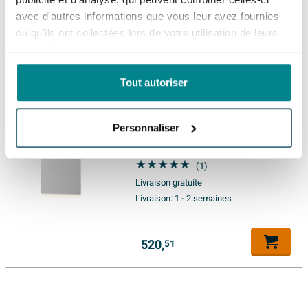
Livraison gratuite
avec d'autres informations que vous leur avez fournies
Livraison:
1 - 2 semaines
ou qu'ils ont collectées lors de votre utilisation de leurs
services.
555,
66
Tout autoriser
INK SP6 Miroir - 80x4x80cm -
Personnaliser
LED horizontal - en haut et en
bas - changement de couleur -
à intensité variable -
(1)
aluminium Argent
Livraison gratuite
Livraison:
1 - 2 semaines
520,
51