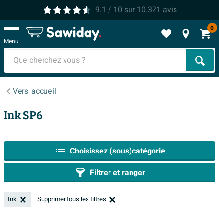
9.1
/ 10
sur
10.321
avis
0
Menu
Cher
Vers
accueil
Ink SP6
Choisissez (sous)catégorie
Filtrer et ranger
Ink
Supprimer tous les filtres