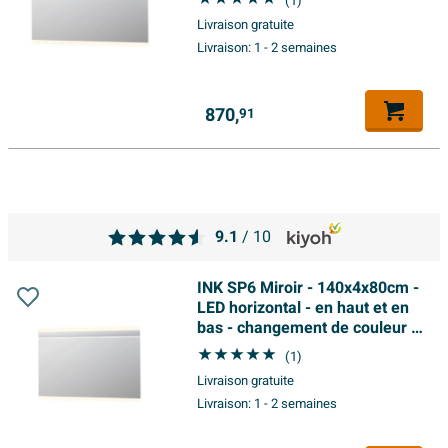
(1)
aluminium Argent
Livraison gratuite
Livraison:
1 - 2 semaines
870,
91
9.1
/ 10
INK SP6 Miroir - 140x4x80cm -
LED horizontal - en haut et en
bas - changement de couleur -
à intensité variable -
(1)
aluminium Argent
Livraison gratuite
Livraison:
1 - 2 semaines