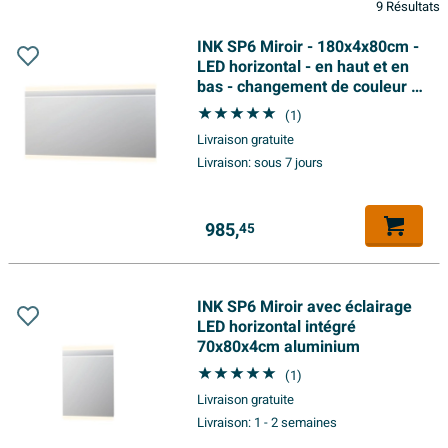
9 Résultats
INK SP6 Miroir - 180x4x80cm -
LED horizontal - en haut et en
bas - changement de couleur -
à intensité variable -
(1)
aluminium Argent
Livraison gratuite
Livraison:
sous 7 jours
985,
45
INK SP6 Miroir avec éclairage
LED horizontal intégré
70x80x4cm aluminium
(1)
Livraison gratuite
Livraison:
1 - 2 semaines