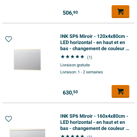
506,
90
INK SP6 Miroir - 120x4x80cm -
LED horizontal - en haut et en
bas - changement de couleur -
à intensité variable -
(1)
aluminium Argent
Livraison gratuite
Livraison:
1 - 2 semaines
630,
50
INK SP6 Miroir - 160x4x80cm -
LED horizontal - en haut et en
bas - changement de couleur -
à intensité variable -