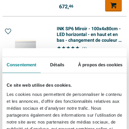
672,
46
INK SP6 Miroir - 100x4x80cm -
LED horizontal - en haut et en
bas - changement de couleur -
à intensité variable -
(1)
aluminium Argent
Livraison gratuite
Livraison:
1 - 2 semaines
Consentement
Détails
À propos des cookies
589,
68
Ce site web utilise des cookies.
Les cookies nous permettent de personnaliser le contenu
et les annonces, d'offrir des fonctionnalités relatives aux
INK SP6 Miroir - 90x4x80cm -
médias sociaux et d'analyser notre trafic. Nous
LED horizontal - en haut et en
bas - changement de couleur -
partageons également des informations sur l'utilisation de
dimmable - aluminium Argent
notre site avec nos partenaires de médias sociaux, de
(1)
publicité et d'analyse, qui peuvent combiner celles-ci