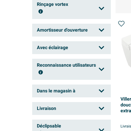
Oui
(63)
Rinçage vortex
Non
(15)
Amortisseur d'ouverture
Oui
(17)
Non
(28)
Avec éclairage
Oui
(22)
Non
(29)
Reconnaissance utilisateurs
Oui
(29)
Non
(16)
Dans le magasin à
Oui
(24)
Vill
douc
Hasselt
(5)
Livraison
extr
Mechelen
(3)
bride
Dans les 3 jours
(13)
Schoten
Déclipsable
(4)
Livrai