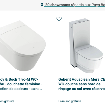
20 showrooms
répartis aux Pays-Ba
eroy & Boch Tivo-M WC-
Geberit Aquaclean Mera Cl
he - douchette féminine -
WC-douche sans bord de
action des odeurs - sans
rinçage au sol avec réservo
 de rinçage - White Alpine
apparent intégré blanc brill
son gratuite
Livraison gratuite