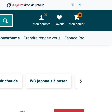
FR
NL
30 jours
droit de retour
0
Chercher
Mon compte
Favoris
Mon panier
Showrooms
Prendre rendez-vous
Espace Pro
air chaude
WC japonais à poser
WC japonais Geber