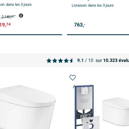
son:
dans les 3 jours
Livraison:
dans les 3 jours
2.140,
87
19,
763,
74
-
9.1
/ 10
sur
10.323
évalu