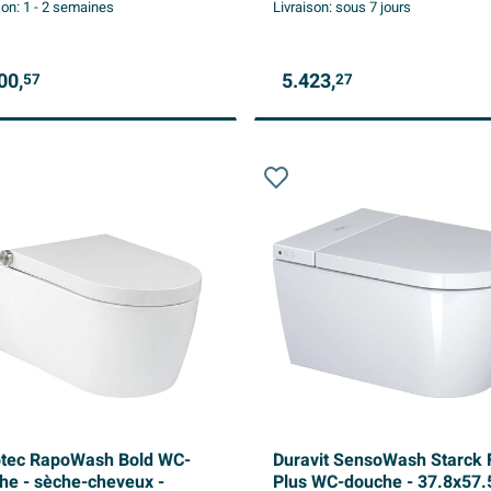
son:
1 - 2 semaines
Livraison:
sous 7 jours
00,
5.423,
57
27
tec RapoWash Bold WC-
Duravit SensoWash Starck 
he - sèche-cheveux -
Plus WC-douche - 37.8x57