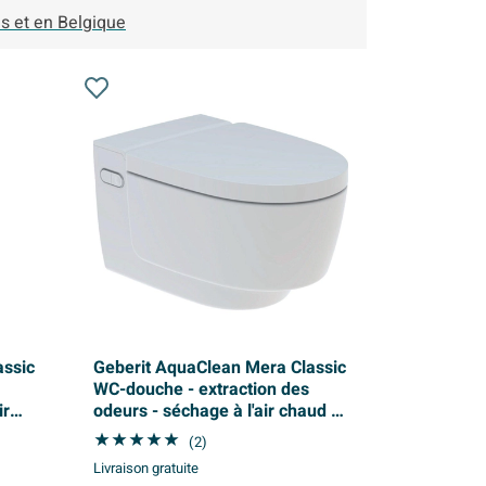
s et en Belgique
assic
Geberit AquaClean Mera Classic
WC-douche - extraction des
ir
odeurs - séchage à l'air chaud -
ant
douchette féminine - softclose -
(2)
blanc brillant
Livraison gratuite