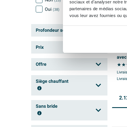
Non
(23)
sociaux et d'analyser notre t
Oui
partenaires de médias sociaux
(38)
vous leur avez fournies ou qu'
Profondeur série (cm)
GROH
à
Prix
WC d
avec
WC d
à
Offre
prof
Livrai
rinça
Summer sale
Livrai
(2)
brill
Siège chauffant
2.1
Non
(29)
Sans bride
Oui
(33)