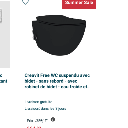
Summer Sale
ec
Creavit Free WC suspendu avec
tant
bidet - sans rebord - avec
robinet de bidet - eau froide et
chaude - sans abattant - noir
charbon
Livraison gratuite
Livraison:
dans les 3 jours
Prix
782,
15