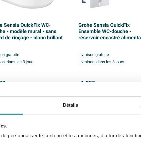
e Sensia QuickFix WC-
Grohe Sensia QuickFix
he - modèle mural - sans
Ensemble WC-douche -
d de rinçage - blanc brillant
réservoir encastré alimenta
secteur intégrée - modèle 
- sans bride - blanc brillant
son gratuite
Livraison gratuite
son:
dans les 3 jours
Livraison:
dans les 3 jours
99,
1.399,
-
-
Détails
BESTSELLER
ies.
e personnaliser le contenu et les annonces, d'offrir des fonctio