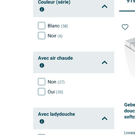
919
Couleur (série)
Blanc
(58)
Noir
(6)
Avec air chaude
Non
(27)
Oui
(35)
Gebe
douc
Avec ladydouche
softc
Livrai