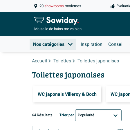
20
showrooms
modernes
Évaluati
Ma salle de
bains me va bien !
Nos catégories
Inspiration
Conseil
Accueil
Toilettes
Toilettes japonaises
Toilettes japonaises
WC japonais Villeroy & Boch
WC japon
64 Résultats
Trier par