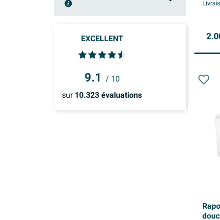
Dans les 7 jours
Livrai
(29)
Zaventem
(3)
Dans les 15 jours
(41)
Non
(13)
2.0
EXCELLENT
Oui
(48)
9.1
/ 10
sur
10.323
évaluations
Rapo
douc