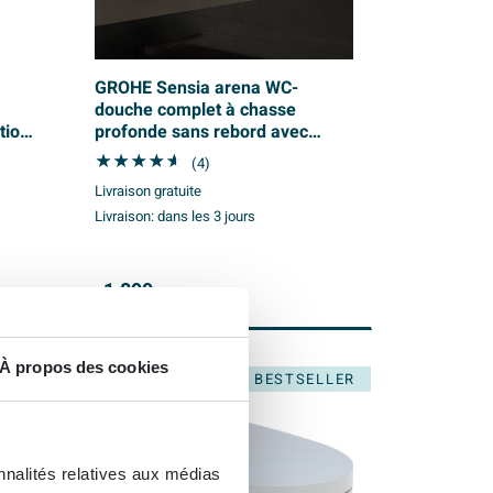
GROHE Sensia arena WC-
douche complet à chasse
tion
profonde sans rebord avec
mural
abattant blanc
(4)
Livraison gratuite
Livraison:
dans les 3 jours
1.899,
-
À propos des cookies
BESTSELLER
nnalités relatives aux médias