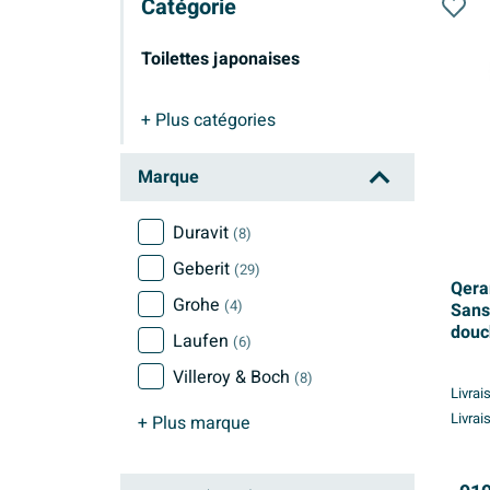
Catégorie
Toilettes japonaises
+ Plus
catégories
Toilettes japonaises
Marque
Duravit
(8)
Geberit
(29)
Qera
Grohe
(4)
Sans
douch
Laufen
(6)
Villeroy & Boch
(8)
Livrai
Livrai
+ Plus
marque