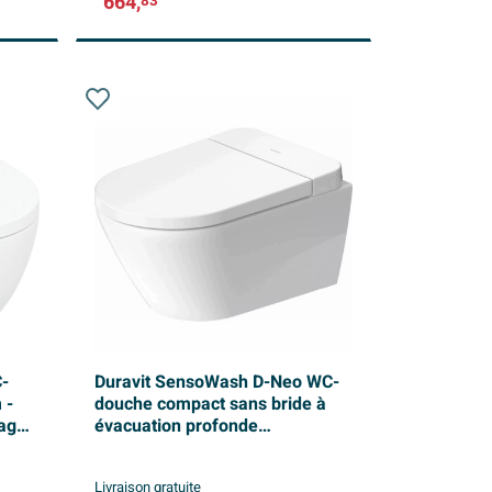
664,
83
C-
Duravit SensoWash D-Neo WC-
 -
douche compact sans bride à
çage
évacuation profonde
37.8x57.7cm avec abattant
blanc
Livraison gratuite