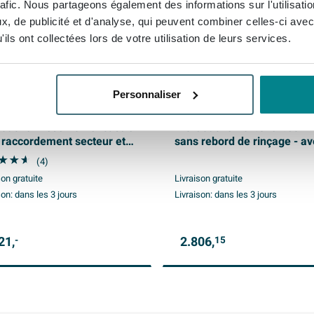
rafic. Nous partageons également des informations sur l'utilisati
, de publicité et d'analyse, qui peuvent combiner celles-ci avec
ils ont collectées lors de votre utilisation de leurs services.
Personnaliser
E Sensia Arena Ensemble
Duravit SensoWash Starck F
ouche - réservoir encastré
WC-douche - 37.8x57.5cm 
 raccordement secteur et
sans rebord de rinçage - a
ouche intégrés - fond
abattant - blanc brillant
(4)
ond - sans rebord de
son gratuite
Livraison gratuite
ge - avec abattant - blanc
son:
dans les 3 jours
Livraison:
dans les 3 jours
ant
21,
2.806,
-
15