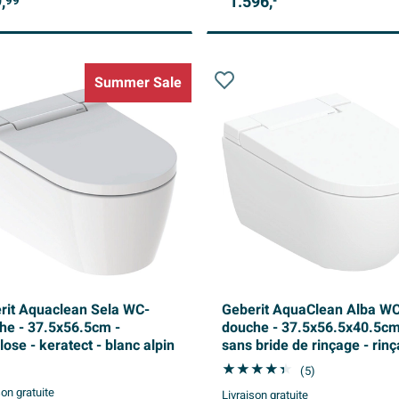
,
1.596,
99
-
Summer Sale
rit Aquaclean Sela WC-
Geberit AquaClean Alba W
he - 37.5x56.5cm -
douche - 37.5x56.5x40.5cm
lose - keratect - blanc alpin
sans bride de rinçage - rin
profond - télécommande -
(5)
KeraTect - blanc brillant
son gratuite
Livraison gratuite