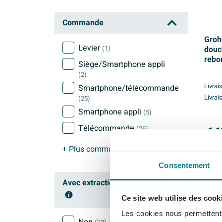
Commande
Groh
Levier
(1)
douc
rebor
Siège/Smartphone appli
(2)
Livrai
Smartphone/télécommande
Livrai
(25)
Smartphone appli
(5)
Télécommande
(26)
1.1
+ Plus
commande
Consentement
Avec extraction d'odeurs
Ce site web utilise des cook
Les cookies nous permettent d