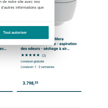
on de notre site avec nos
 d'autres informations que
Tout autoriser
 Lite
Geberit AquaClean Mera
-
Comfort WC-douche - aspiration
vec
des odeurs - séchage à air
chaud - douchette femme -
(2)
softclose - blanc brillant
Livraison gratuite
Livraison:
1 - 2 semaines
3.798,
35