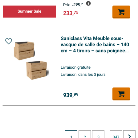
Prix
275,
-
Summer Sale
233,
75
Saniclass Vita Meuble sous-
vasque de salle de bains – 140
cm – 4 tiroirs – sans poignées
– sans plan supérieur – chêne
rustique
Livraison gratuite
Livraison:
dans les 3 jours
939,
99
...
1
2
3
347