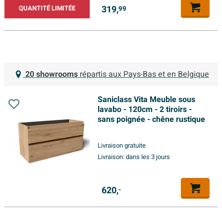
319,
QUANTITÉ LIMITÉE
99
20 showrooms
répartis aux Pays-Bas et en Belgique
Saniclass Vita Meuble sous
lavabo - 120cm - 2 tiroirs -
sans poignée - chêne rustique
Livraison gratuite
Livraison:
dans les 3 jours
620,
-