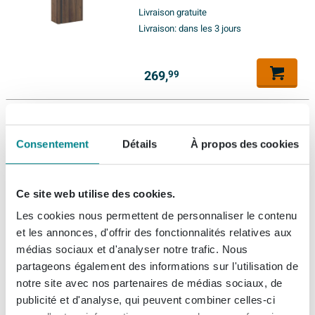
Livraison gratuite
Livraison:
dans les 3 jours
269,
99
Saniclass Prime Balance
Meuble sous lavabo -
Consentement
Détails
À propos des cookies
60x55x44.9cm - 2 tiroirs -
Poignée intégrée - MDF -
Noyer
Ce site web utilise des cookies.
Livraison gratuite
Livraison:
dans les 3 jours
Les cookies nous permettent de personnaliser le contenu
et les annonces, d'offrir des fonctionnalités relatives aux
médias sociaux et d'analyser notre trafic. Nous
554,
99
partageons également des informations sur l'utilisation de
notre site avec nos partenaires de médias sociaux, de
publicité et d'analyse, qui peuvent combiner celles-ci
Saniclass Chaci ensemble