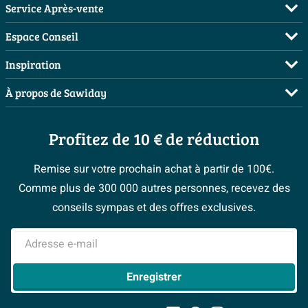
Service Après-vente
FAQ
Espace Conseil
Commander
Visite sur rendez-vous
Inspiration
Payer
Demandez votre devis
Salles de bains complètes
À propos de Sawiday
Livraison / retrait
Planificateur 3D
Inspiration toilettes
Showrooms
Annulation & Retour
Conseil à domicile
Moodboards
Profitez de 10 € de réduction
Qui est Sawiday ?
Garantie & réclamations
Les bons tuyaux
Bienvenue chez...
Postes vacants
Politique d’avis
Remise sur votre prochain achat à partir de 100€.
Espace bricolage
Magazine
Espace Pro
Comme plus de 300 000 autres personnes, recevez des
> Service client
#Mysawiday
> Espace Conseil
BeCommerce
conseils sympas et des offres exclusives.
> Inspiration salle de bains
> Tout sur nos showrooms
Adresse e-mail
Enregistrer