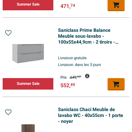
Summer Sale
471,
74
Saniclass Prime Balance
Meuble sous-lavabo -
100x55x44,9cm - 2 tiroirs -
Poignée intégrée - MDF -
greige mat (gris)
Livraison gratuite
Livraison:
dans les 3 jours
Prix
649,
99
Summer Sale
552,
49
Saniclass Chaci Meuble de
lavabo WC - 40x55cm - 1 porte
- noyer