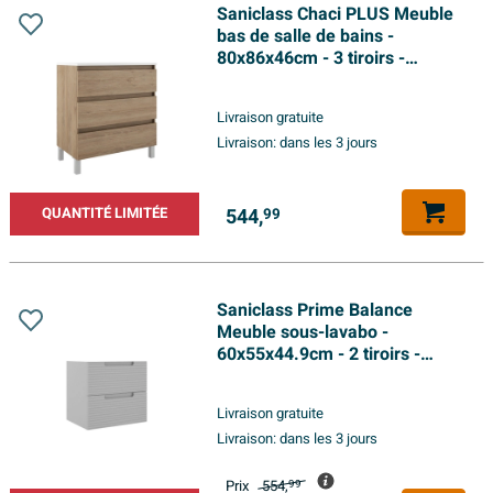
Saniclass Chaci PLUS Meuble
bas de salle de bains -
80x86x46cm - 3 tiroirs -
Poignée intégrée - MFC -
chêne
Livraison gratuite
Livraison:
dans les 3 jours
544,
QUANTITÉ LIMITÉE
99
Saniclass Prime Balance
Meuble sous-lavabo -
60x55x44.9cm - 2 tiroirs -
Poignée intégrée - MDF - gris
greige mat (gris)
Livraison gratuite
Livraison:
dans les 3 jours
Prix
554,
99