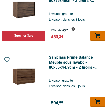
80x55x46cm - 2 tiroirs -
Poignée standard - MDF -
noyer (bois)
Livraison gratuite
Livraison:
dans les 3 jours
Prix
564,
99
Summer Sale
480,
24
Saniclass Prime Balance
Meuble sous lavabo -
80x55x44.9cm - 2 tiroirs -
Poignée intégrée - MDF -
Noyer
Livraison gratuite
Livraison:
dans les 3 jours
594,
99