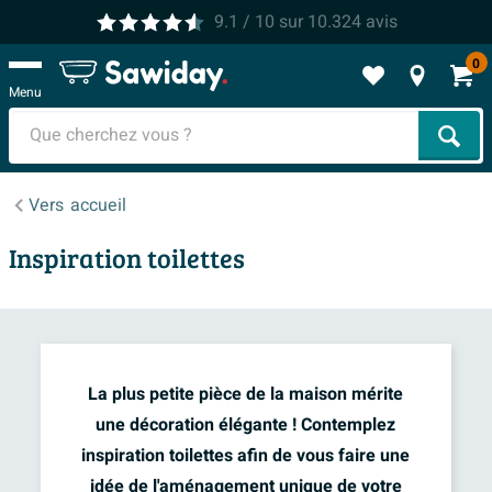
9.1
/ 10
sur
10.324
avis
0
Menu
Cher
Vers
accueil
Inspiration toilettes
La plus petite pièce de la maison mérite
une décoration élégante ! Contemplez
inspiration toilettes afin de vous faire une
idée de l'aménagement unique de votre