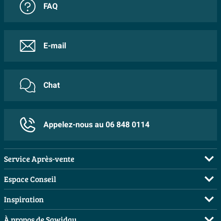
FAQ
E-mail
Chat
Appelez-nous au 06 848 0114
Service Après-vente
FAQ
Espace Conseil
Commander
Visite sur rendez-vous
Inspiration
Payer
Demandez votre devis
Salles de bains complètes
À propos de Sawiday