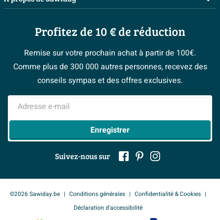
Livraison / retrait
Planificateur 3D
Inspiration toilettes
Showrooms
Annulation & Retour
Conseil à domicile
Moodboards
Profitez de 10 € de réduction
Qui est Sawiday ?
Garantie & réclamations
Les bons tuyaux
Bienvenue chez...
Postes vacants
Politique d’avis
Remise sur votre prochain achat à partir de 100€.
Espace bricolage
Magazine
Espace Pro
Comme plus de 300 000 autres personnes, recevez des
> Service client
#Mysawiday
> Espace Conseil
BeCommerce
conseils sympas et des offres exclusives.
> Inspiration salle de bains
> Tout sur nos showrooms
Adresse e-mail
Enregistrer
Suivez-nous sur
©2026 Sawiday.be
Conditions générales
Confidentialité & Cookies
Déclaration d'accessibilité