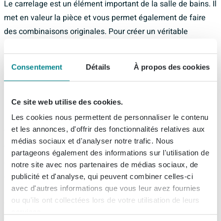
Le carrelage est un élément important de la salle de bains. Il
met en valeur la pièce et vous permet également de faire
des combinaisons originales. Pour créer un véritable
accroche-regard, misez un mur de fond en mosaïque. Vous
pouvez aussi opter pour des carreaux d'une seule et unique
Consentement
Détails
À propos des cookies
couleur afin de conférer à votre espace une certaine
sérénité. Les possibilités sont infinies, alors laissez-vous
inspirer par notre inspiration toilettes !
Ce site web utilise des cookies.
Les cookies nous permettent de personnaliser le contenu
Besoin d'inspiration pour des toilettes de petite taille
et les annonces, d'offrir des fonctionnalités relatives aux
?
médias sociaux et d'analyser notre trafic. Nous
Vous pouvez donner l'impression que les toilettes sont plus
partageons également des informations sur l'utilisation de
grandes en utilisant des carreaux de sol et de mur
notre site avec nos partenaires de médias sociaux, de
différents. Cela créera plus de contraste. Si vos toilettes
publicité et d'analyse, qui peuvent combiner celles-ci
avec d'autres informations que vous leur avez fournies
sont très petites, choisissez des couleurs claires. Une autre
ou qu'ils ont collectées lors de votre utilisation de leurs
façon d'agrandir les toilettes est d'utiliser des carreaux de
services.
grande taille. Pensez également à l'orientation des carreaux.