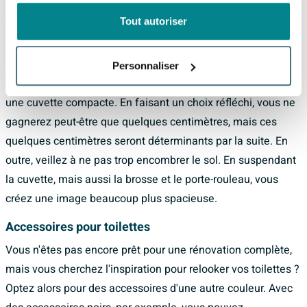
Si vous souhaitez obtenir un effet d'élargissement, placez
Tout autoriser
les carreaux à l'horizontale.
En termes d'agencement, vous pouvez gagner de l'espace
Personnaliser
en choisissant un réservoir de chasse peu profond associé à
une cuvette compacte. En faisant un choix réfléchi, vous ne
gagnerez peut-être que quelques centimètres, mais ces
quelques centimètres seront déterminants par la suite. En
outre, veillez à ne pas trop encombrer le sol. En suspendant
la cuvette, mais aussi la brosse et le porte-rouleau, vous
créez une image beaucoup plus spacieuse.
Accessoires pour toilettes
Vous n'êtes pas encore prêt pour une rénovation complète,
mais vous cherchez l'inspiration pour relooker vos toilettes ?
Optez alors pour des accessoires d'une autre couleur. Avec