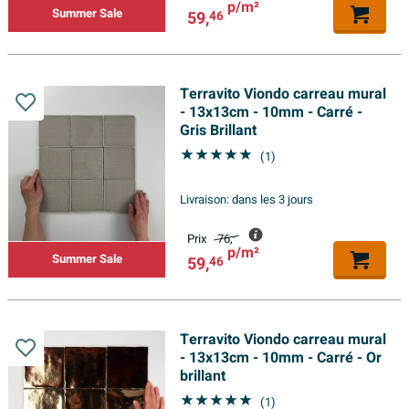
p/m²
Summer Sale
59,
46
Terravito Viondo carreau mural
- 13x13cm - 10mm - Carré -
Gris Brillant
(1)
Livraison:
dans les 3 jours
Prix
76,
-
p/m²
Summer Sale
59,
46
Terravito Viondo carreau mural
- 13x13cm - 10mm - Carré - Or
brillant
(1)