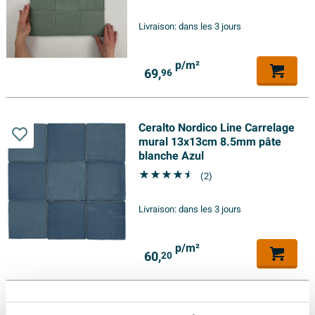
Livraison:
dans les 3 jours
p/m²
69,
96
Ceralto Nordico Line Carrelage
mural 13x13cm 8.5mm pâte
blanche Azul
(2)
Livraison:
dans les 3 jours
p/m²
60,
20
Ceralto Nordico Line Carreau