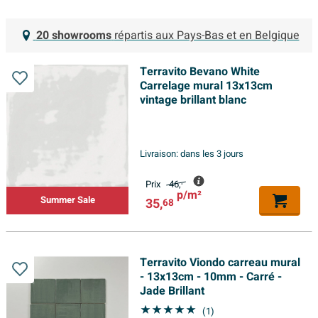
20 showrooms
répartis aux Pays-Bas et en Belgique
Terravito Bevano White
Carrelage mural 13x13cm
vintage brillant blanc
Livraison:
dans les 3 jours
Prix
46,
-
p/m²
Summer Sale
35,
68
Terravito Viondo carreau mural
- 13x13cm - 10mm - Carré -
Jade Brillant
(1)