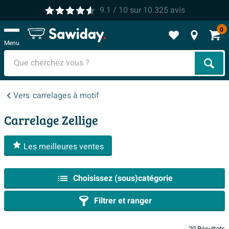
9.1
/ 10
sur
10.325
avis
0
Menu
Cher
Vers
carrelages à motif
Carrelage Zellige
Les meilleures ventes
Choisissez (sous)catégorie
Filtrer et ranger