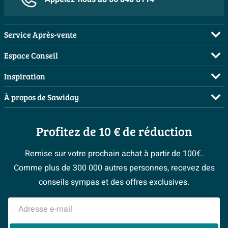
Service Après-vente
FAQ
Espace Conseil
Commander
Visite sur rendez-vous
Inspiration
Payer
Demandez votre devis
Salles de bains complètes
À propos de Sawiday
Livraison / retrait
Planificateur 3D
Inspiration toilettes
Showrooms
Annulation & Retour
Conseil à domicile
Moodboards
Profitez de 10 € de réduction
Qui est Sawiday ?
Garantie & réclamations
Les bons tuyaux
Bienvenue chez...
Postes vacants
Politique d’avis
Remise sur votre prochain achat à partir de 100€.
Espace bricolage
Magazine
Espace Pro
Comme plus de 300 000 autres personnes, recevez des
> Service client
#Mysawiday
> Espace Conseil
BeCommerce
conseils sympas et des offres exclusives.
> Inspiration salle de bains
> Tout sur nos showrooms
Adresse e-mail