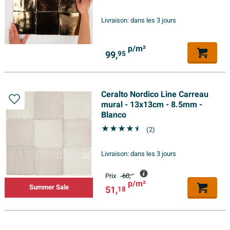
Livraison:
dans les 3 jours
p/m²
99,
95
Ceralto Nordico Line Carreau
mural - 13x13cm - 8.5mm -
Blanco
(2)
Livraison:
dans les 3 jours
Prix
60,
-
p/m²
Summer Sale
51,
18