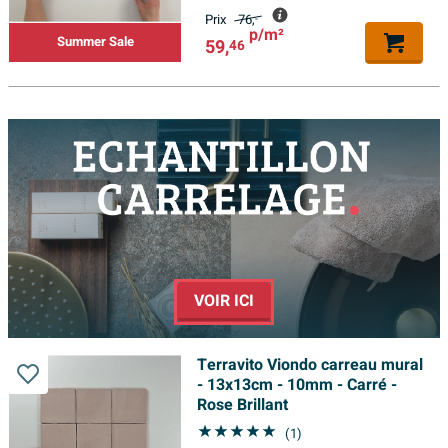
Prix
76,
-
p/m²
Summer Sale
59,
46
VOIR ICI
Terravito Viondo carreau mural
- 13x13cm - 10mm - Carré -
Rose Brillant
(1)