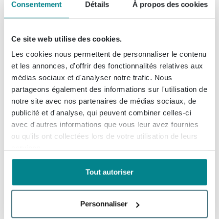
Consentement
Détails
À propos des cookies
mural 13x13cm 8.5mm pâte
blanche Verde
(2)
Ce site web utilise des cookies.
Livraison:
dans les 3 jours
Les cookies nous permettent de personnaliser le contenu
et les annonces, d'offrir des fonctionnalités relatives aux
médias sociaux et d'analyser notre trafic. Nous
p/m²
60,
20
partageons également des informations sur l'utilisation de
notre site avec nos partenaires de médias sociaux, de
publicité et d'analyse, qui peuvent combiner celles-ci
Terravito Viondo carreau mural
avec d'autres informations que vous leur avez fournies
- 13x13cm - 10mm - Carré -
ou qu'ils ont collectées lors de votre utilisation de leurs
Blanc ivoire Brillant
services.
(1)
Tout autoriser
Livraison:
dans les 3 jours
Personnaliser
p/m²
69,
95