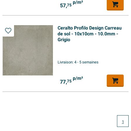
p/m²
57,
75
Ceralto Profilo Design Carreau
de sol - 10x10cm - 10.0mm -
Grigio
Livraison:
4 - 5 semaines
p/m²
77,
75
1