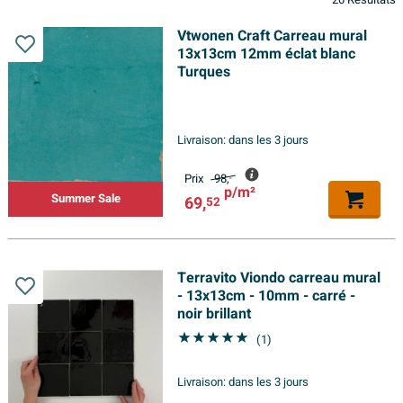
20 Résultats
Vtwonen Craft Carreau mural
13x13cm 12mm éclat blanc
Turques
Livraison:
dans les 3 jours
Prix
98,
-
p/m²
Summer Sale
69,
52
Terravito Viondo carreau mural
- 13x13cm - 10mm - carré -
noir brillant
(1)
Livraison:
dans les 3 jours