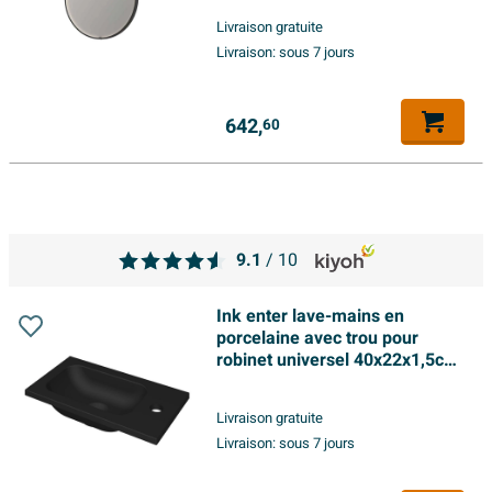
miroir - rond - dans un cadre
Livraison gratuite
en acier - aluminium noir mat
Livraison:
sous 7 jours
642,
60
9.1
/ 10
Ink enter lave-mains en
porcelaine avec trou pour
robinet universel 40x22x1,5cm
noir mat
Livraison gratuite
Livraison:
sous 7 jours