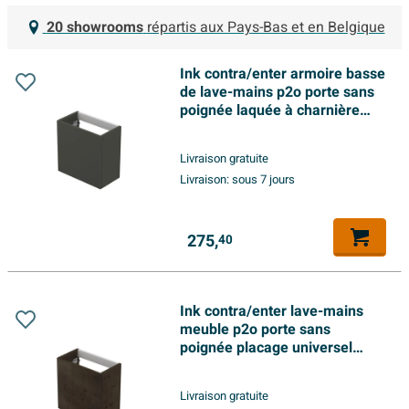
20 showrooms
répartis aux Pays-Bas et en Belgique
Ink contra/enter armoire basse
de lave-mains p2o porte sans
poignée laquée à charnière
universelle 40x22x40cm béton
mat vert
Livraison gratuite
Livraison:
sous 7 jours
275,
40
Ink contra/enter lave-mains
meuble p2o porte sans
poignée placage universel
charnière 40x22x40cm
chocolat
Livraison gratuite