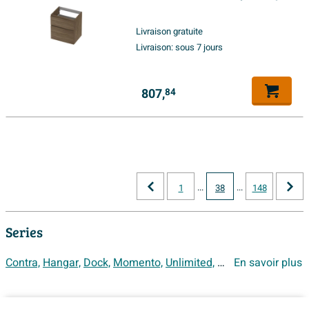
60x65x45cm chêne pur
Livraison gratuite
Livraison:
sous 7 jours
807,
84
...
...
1
38
148
Series
Contra,
Hangar,
Dock,
Momento,
Unlimited,
Unit,
En savoir plus
Urban,
Spirit,