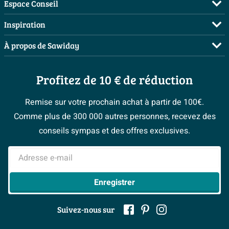
FAQ
Espace Conseil
Commander
Visite sur rendez-vous
Inspiration
Payer
Demandez votre devis
Salles de bains complètes
À propos de Sawiday
Livraison / retrait
Planificateur 3D
Inspiration toilettes
Showrooms
Annulation & Retour
Conseil à domicile
Moodboards
Profitez de 10 € de réduction
Qui est Sawiday ?
Garantie & réclamations
Les bons tuyaux
Bienvenue chez...
Postes vacants
Politique d’avis
Remise sur votre prochain achat à partir de 100€.
Espace bricolage
Magazine
Espace Pro
Comme plus de 300 000 autres personnes, recevez des
> Service client
#Mysawiday
> Espace Conseil
BeCommerce
conseils sympas et des offres exclusives.
> Inspiration salle de bains
> Tout sur nos showrooms
Adresse e-mail
Enregistrer
Suivez-nous sur