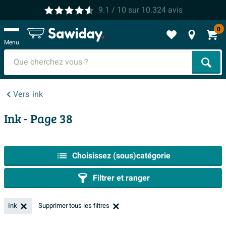
9.1
/ 10
sur
10.324
avis
0
Menu
Cher
Vers
ink
Ink
- Page 38
Choisissez (sous)catégorie
Filtrer et ranger
Ink
Supprimer tous les filtres