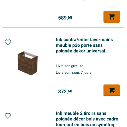
589,
68
Ink contra/enter lave-mains
meuble p2o porte sans
poignée dekor universal
revolving 40x22x40cm noyer
Livraison gratuite
Livraison:
sous 7 jours
372,
60
Ink meuble 2 tiroirs sans
poignée décor bois avec cadre
tournant en bois un symétrique