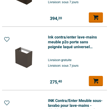
Livraison:
sous 7 jours
394,
20
Ink contra/enter lave-mains
meuble p2o porte sans
poignée laqué universel
charnière 40x22x40cm mat
taupe
Livraison gratuite
Livraison:
sous 7 jours
275,
40
INK Contra/Enter Meuble sous-
lavabo pour lave-mains -