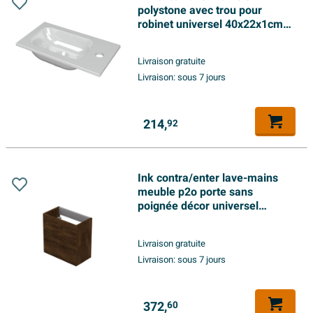
polystone avec trou pour
robinet universel 40x22x1cm
blanc brillant
Livraison gratuite
Livraison:
sous 7 jours
214,
92
Ink contra/enter lave-mains
meuble p2o porte sans
poignée décor universel
charnière 40x22x40cm cuivre
chêne
Livraison gratuite
Livraison:
sous 7 jours
372,
60