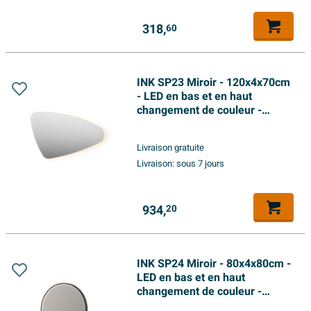
318,
60
INK SP23 Miroir - 120x4x70cm
- LED en bas et en haut
changement de couleur -
dimmable - organique - dans
un cadre en acier - à droite
Livraison gratuite
aluminium blanc mat
Livraison:
sous 7 jours
934,
20
INK SP24 Miroir - 80x4x80cm -
LED en bas et en haut
changement de couleur -
dimmable - Chauffage de