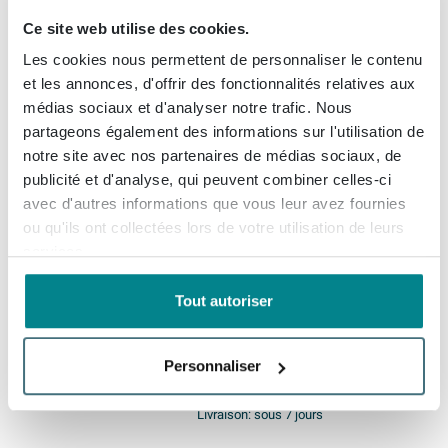
Ce site web utilise des cookies.
Ink meuble 2 tiroirs sans
poignée décor bois avec cadre
Les cookies nous permettent de personnaliser le contenu
tournant en bois un symétrique
et les annonces, d'offrir des fonctionnalités relatives aux
70x65x45cm chêne pur
médias sociaux et d'analyser notre trafic. Nous
Livraison gratuite
partageons également des informations sur l'utilisation de
Livraison:
sous 7 jours
notre site avec nos partenaires de médias sociaux, de
publicité et d'analyse, qui peuvent combiner celles-ci
avec d'autres informations que vous leur avez fournies
903,
96
ou qu'ils ont collectées lors de votre utilisation de leurs
services.
INK Plan vasque - 160x45x1cm
Tout autoriser
- sans découpe - céramique
Lauren noir mat
Personnaliser
Livraison gratuite
Livraison:
sous 7 jours