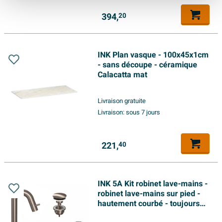
394,
20
INK Plan vasque - 100x45x1cm
- sans découpe - céramique
Calacatta mat
Livraison gratuite
Livraison:
sous 7 jours
221,
40
INK 5A Kit robinet lave-mains -
robinet lave-mains sur pied -
hautement courbé - toujours
ouvert - bonde et siphon