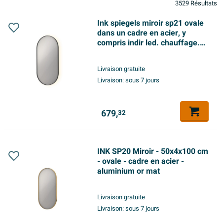
3529 Résultats
Ink spiegels miroir sp21 ovale
dans un cadre en acier, y
compris indir led. chauffage.
couleur changeante. dimmable
et interrupteur 120x60cm noir
Livraison gratuite
mat
Livraison:
sous 7 jours
679,
32
INK SP20 Miroir - 50x4x100 cm
- ovale - cadre en acier -
aluminium or mat
Livraison gratuite
Livraison:
sous 7 jours