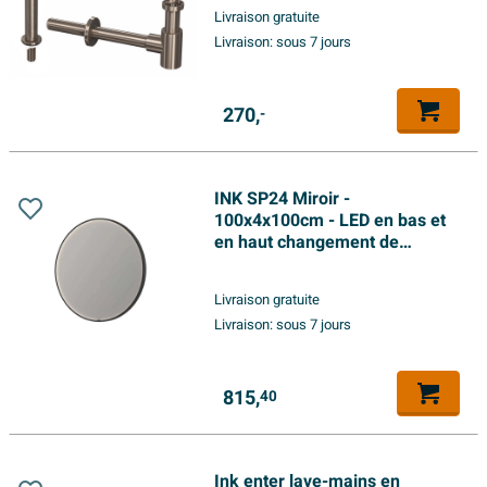
design - nickel brossé
Livraison gratuite
Livraison:
sous 7 jours
270,
-
INK SP24 Miroir -
100x4x100cm - LED en bas et
en haut changement de
couleur - dimmable -
Chauffage de miroir - rond -
Livraison gratuite
dans un cadre en acier -
Livraison:
sous 7 jours
aluminium noir mat
815,
40
Ink enter lave-mains en