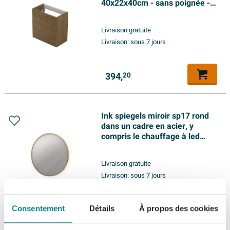
40x22x40cm - sans poignée - 1
porte - ouverture à gauche et à
droite - MDF Placage Natural
Livraison gratuite
Livraison:
sous 7 jours
394,
20
Ink spiegels miroir sp17 rond
dans un cadre en acier, y
compris le chauffage à led
indir. couleur changeante.
dimmable et interrupteur
Livraison gratuite
80x80cm or mat
Livraison:
sous 7 jours
614,
Consentement
Détails
À propos des cookies
52