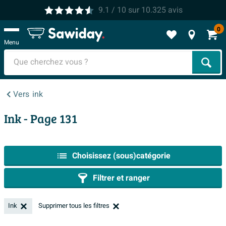
9.1
/ 10
sur
10.325
avis
0
Menu
Cher
Vers
ink
Ink
- Page 131
Choisissez (sous)catégorie
Filtrer et ranger
Ink
Supprimer tous les filtres