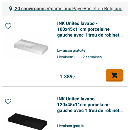
20 showrooms
répartis aux Pays-Bas et en Belgique
INK United lavabo -
100x45x11cm porcelaine
gauche avec 1 trou de robinet
inclus bouchon clic en
porcelaine et système de trop-
Livraison gratuite
plein caché - blanc mat
Livraison:
11 - 12 semaines
1.389,
-
INK United lavabo -
120x45x11cm porcelaine
gauche avec 1 trou de robinet
incl. bonde clic-clac en
porcelaine et système de trop-
Livraison gratuite
plein caché - noir mat