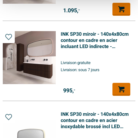
1.095,
-
INK SP30 miroir - 140x4x80cm
contour en cadre en acier
incluant LED indirecte -
chauffage - changement de
couleur - dimmable et
Livraison gratuite
interrupteur - noir mat
Livraison:
sous 7 jours
995,
-
INK SP30 miroir - 140x4x80cm
contour en cadre en acier
inoxydable brossé incl LED
indirecte - chauffage -