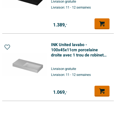
Livraison gratuite
- noir mat
Livraison:
11 - 12 semaines
1.389,
-
INK United lavabo -
100x45x11cm porcelaine
droite avec 1 trou de robinet
incl. bouchon clic en porcelaine
et système de trop-plein caché
Livraison gratuite
- blanc brillant
Livraison:
11 - 12 semaines
1.069,
-