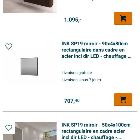
1.095,
-
INK SP19 miroir - 90x4x80cm
rectangulaire dans cadre en
acier incl dir LED - chauffage -
changement de couleur -
dimmable et interrupteur -
Livraison gratuite
métal noir brossé
Livraison:
sous 7 jours
707,
40
INK SP19 miroir - 50x4x100cm
rectangulaire en cadre acier
incl dir LED - chauffage -