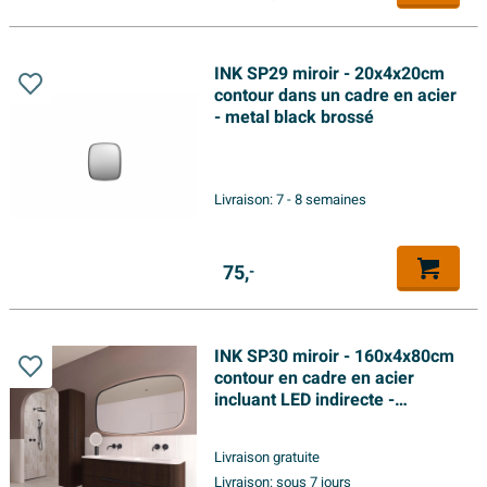
INK SP29 miroir - 20x4x20cm
contour dans un cadre en acier
- metal black brossé
Livraison:
7 - 8 semaines
75,
-
INK SP30 miroir - 160x4x80cm
contour en cadre en acier
incluant LED indirecte -
chauffage - changement de
couleur - dimmable et
Livraison gratuite
interrupteur - noir mat
Livraison:
sous 7 jours