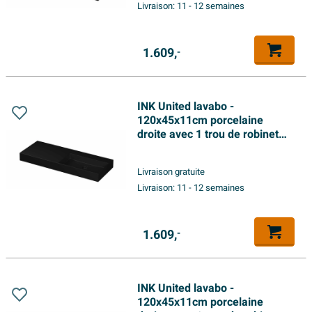
Livraison:
11 - 12 semaines
1.609,
-
INK United lavabo -
120x45x11cm porcelaine
droite avec 1 trou de robinet
inclus bouchon clic en
porcelaine et système de trop-
Livraison gratuite
plein caché - mat noir
Livraison:
11 - 12 semaines
1.609,
-
INK United lavabo -
120x45x11cm porcelaine