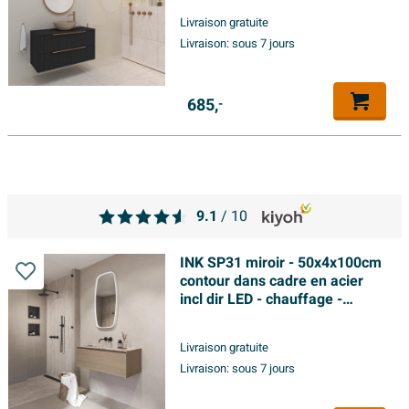
dimmable et interrupteur -
Livraison gratuite
cuivre brossé
Livraison:
sous 7 jours
685,
-
9.1
/ 10
INK SP31 miroir - 50x4x100cm
contour dans cadre en acier
incl dir LED - chauffage -
changement de couleur -
dimmable et interrupteur -
Livraison gratuite
blanc mat
Livraison:
sous 7 jours