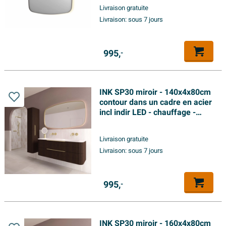
changement de couleur -
Livraison gratuite
dimmable et interrupteur - inox
Livraison:
sous 7 jours
brossé
995,
-
INK SP30 miroir - 140x4x80cm
contour dans un cadre en acier
incl indir LED - chauffage -
changement de couleur -
dimmable et interrupteur - or
Livraison gratuite
brossé mat
Livraison:
sous 7 jours
995,
-
INK SP30 miroir - 160x4x80cm