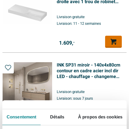
droite avec 1 trou de robinet
inclus clapet clic en porcelaine
et système de trop-plein caché
Livraison gratuite
- mat blanc
Livraison:
11 - 12 semaines
1.609,
-
INK SP31 miroir - 140x4x80cm
contour en cadre acier incl dir
LED - chauffage - changement
de couleur - dimmable et
interrupteur - brossé or mat
Livraison gratuite
Livraison:
sous 7 jours
965,
Consentement
Détails
À propos des cookies
-