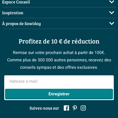
FAQ
Espace Conseil
Commander
Visite sur rendez-vous
Inspiration
Payer
Demandez votre devis
Salles de bains complètes
À propos de Sawiday
Livraison / retrait
Planificateur 3D
Inspiration toilettes
Showrooms
Annulation & Retour
Conseil à domicile
Moodboards
Profitez de 10 € de réduction
Qui est Sawiday ?
Garantie & réclamations
Les bons tuyaux
Bienvenue chez...
Postes vacants
Politique d’avis
Remise sur votre prochain achat à partir de 100€.
Espace bricolage
Magazine
Espace Pro
Comme plus de 300 000 autres personnes, recevez des
> Service client
#Mysawiday
> Espace Conseil
BeCommerce
conseils sympas et des offres exclusives.
> Inspiration salle de bains
> Tout sur nos showrooms
Adresse e-mail
Enregistrer
Suivez-nous sur