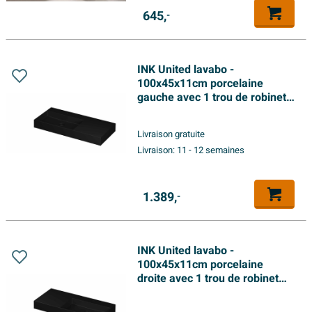
645,
-
INK United lavabo -
100x45x11cm porcelaine
gauche avec 1 trou de robinet
incl. bonde clic-clac en
porcelaine et système de trop-
Livraison gratuite
plein dissimulé - noir mat
Livraison:
11 - 12 semaines
1.389,
-
INK United lavabo -
100x45x11cm porcelaine
droite avec 1 trou de robinet
incl. bonde clic en porcelaine
et système de trop-plein caché