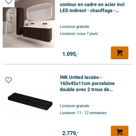
contour en cadre en acier incl
LED indirect - chauffage -
changement de couleur -
dimmable et interrupteur -
Livraison gratuite
blanc mat
Livraison:
sous 7 jours
1.095,
-
INK United lavabo -
160x45x11cm porcelaine
double avec 2 trous de
robinetterie incl. bouchon clic
en porcelaine et système de
Livraison gratuite
trop-plein caché - noir mat
Livraison:
11 - 12 semaines
2.779,
-