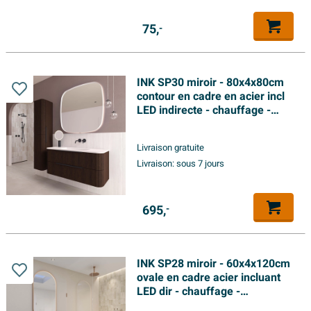
75,
-
INK SP30 miroir - 80x4x80cm
contour en cadre en acier incl
LED indirecte - chauffage -
changement de couleur -
dimmable et interrupteur -
Livraison gratuite
blanc mat
Livraison:
sous 7 jours
695,
-
INK SP28 miroir - 60x4x120cm
ovale en cadre acier incluant
LED dir - chauffage -
changement de couleur -