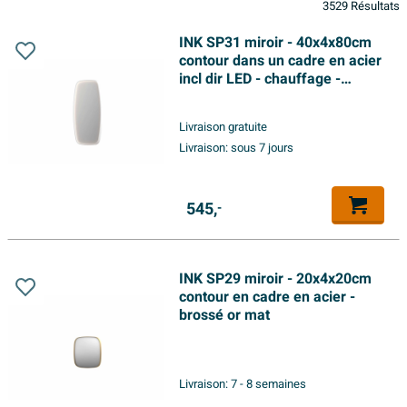
3529 Résultats
INK SP31 miroir - 40x4x80cm
contour dans un cadre en acier
incl dir LED - chauffage -
changement de couleur -
dimmable et interrupteur -
Livraison gratuite
blanc mat
Livraison:
sous 7 jours
545,
-
INK SP29 miroir - 20x4x20cm
contour en cadre en acier -
brossé or mat
Livraison:
7 - 8 semaines