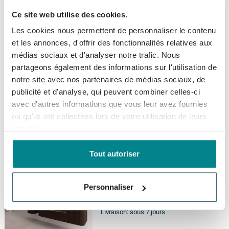
Ce site web utilise des cookies.
INK SP30 miroir - 140x4x80cm
contour en cadre acier incl LED
Les cookies nous permettent de personnaliser le contenu
indirect - chauffage -
et les annonces, d'offrir des fonctionnalités relatives aux
changement de couleur -
médias sociaux et d'analyser notre trafic. Nous
dimmable et interrupteur -
Livraison gratuite
partageons également des informations sur l'utilisation de
blanc mat
Livraison:
sous 7 jours
notre site avec nos partenaires de médias sociaux, de
publicité et d'analyse, qui peuvent combiner celles-ci
avec d'autres informations que vous leur avez fournies
995,
-
ou qu'ils ont collectées lors de votre utilisation de leurs
services.
INK SP30 miroir - 160x4x80cm
Tout autoriser
contour en cadre en acier incl
LED indirect - chauffage -
changement de couleur -
Personnaliser
dimmable et interrupteur -
Livraison gratuite
brossé or mat
Livraison:
sous 7 jours