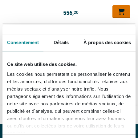
556,
20
Consentement
Détails
À propos des cookies
Ce site web utilise des cookies.
1
Les cookies nous permettent de personnaliser le contenu
et les annonces, d'offrir des fonctionnalités relatives aux
médias sociaux et d'analyser notre trafic. Nous
SP18 est une des séries de la marque Ink. La gamme Ink SP18 est complète. Chez Sawiday, les produits de la collection Ink SP18 vous sont proposés au meilleur prix.
En savoir plus
partageons également des informations sur l'utilisation de
notre site avec nos partenaires de médias sociaux, de
publicité et d'analyse, qui peuvent combiner celles-ci
MA SALLE DE BAINS ME VA BIEN
avec d'autres informations que vous leur avez fournies
ou qu'ils ont collectées lors de votre utilisation de leurs
services.