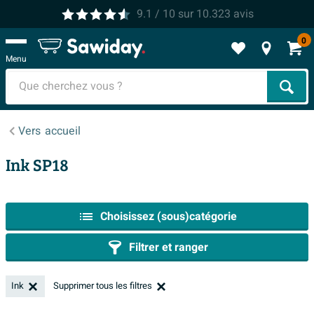
9.1
/ 10
sur
10.323
avis
0
Menu
Cher
Vers
accueil
Ink SP18
Choisissez (sous)catégorie
Filtrer et ranger
Ink
Supprimer tous les filtres