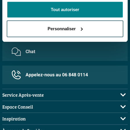
FAQ
Tout autoriser
E-mail
Personnaliser
Chat
Appelez-nous au 06 848 0114
Service Après-vente
FAQ
Espace Conseil
Commander
Visite sur rendez-vous
Inspiration
Payer
Demandez votre devis
Salles de bains complètes