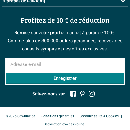
À propos de Sawiday
Livraison / retrait
Planificateur 3D
Inspiration toilettes
Showrooms
Annulation & Retour
Conseil à domicile
Moodboards
Profitez de 10 € de réduction
Qui est Sawiday ?
Garantie & réclamations
Les bons tuyaux
Bienvenue chez...
Postes vacants
Politique d’avis
Remise sur votre prochain achat à partir de 100€.
Espace bricolage
Magazine
Espace Pro
Comme plus de 300 000 autres personnes, recevez des
> Service client
#Mysawiday
> Espace Conseil
BeCommerce
conseils sympas et des offres exclusives.
> Inspiration salle de bains
> Tout sur nos showrooms
Adresse e-mail
Enregistrer
Suivez-nous sur
©2026 Sawiday.be
Conditions générales
Confidentialité & Cookies
Déclaration d'accessibilité