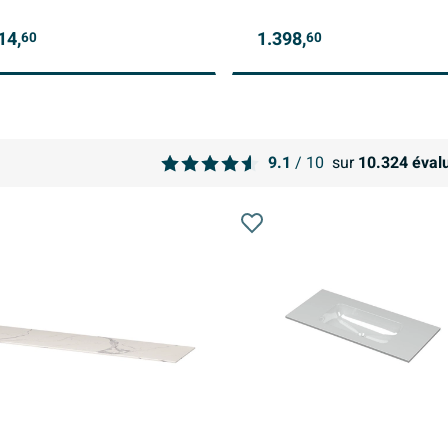
14,
1.398,
60
60
9.1
/ 10
sur
10.324
évalu