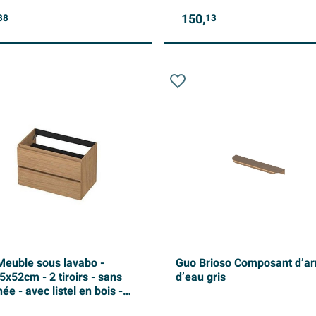
150,
88
13
Meuble sous lavabo -
Guo Brioso Composant d’ar
5x52cm - 2 tiroirs - sans
d’eau gris
ée - avec listel en bois -
e clair