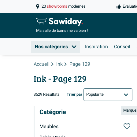
20
showrooms
modernes
Évaluati
Ma salle de
bains me va bien !
Nos catégories
Inspiration
Conseil
Accueil
Ink
Page 129
Ink
- Page 129
3529 Résultats
Trier par
Marque:
Catégorie
Meubles