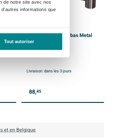
on de notre site avec nos
 d'autres informations que
-
INK Siphon modèle bas Metal
le
black
Tout autoriser
Livraison:
dans les 3 jours
88,
45
s et en Belgique