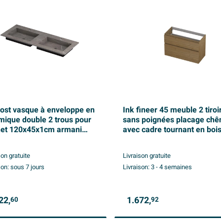
post vasque à enveloppe en
Ink fineer 45 meuble 2 tiroi
mique double 2 trous pour
sans poignées placage chê
net 120x45x1cm armani
avec cadre tournant en boi
 matt
symétrique 100x45x65cm n
son gratuite
Livraison gratuite
son:
sous 7 jours
Livraison:
3 - 4 semaines
22,
1.672,
60
92