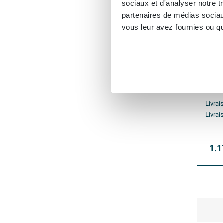
sociaux et d'analyser notre t
partenaires de médias sociaux
vous leur avez fournies ou qu'
INK 
- 1 b
porc
Livrai
Livrai
1.1