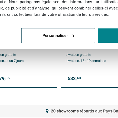
rafic. Nous partageons également des informations sur l'utilisati
, de publicité et d'analyse, qui peuvent combiner celles-ci avec
ils ont collectées lors de votre utilisation de leurs services.
United lavabo - 90x45x11cm
INK Concept R Plan vasque 
assin - 0 trous de robinet -
140x45x1.2cm - pour meub
Personnaliser
elaine noir mat
bas arrondi - Céramique -
Travertin mat
son gratuite
Livraison gratuite
son:
sous 7 jours
Livraison:
18 - 19 semaines
79,
532,
35
40
20 showrooms
répartis aux Pays-Ba