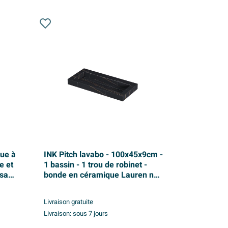
que à
INK Pitch lavabo - 100x45x9cm -
e et
1 bassin - 1 trou de robinet -
 sans
bonde en céramique Lauren noir
9cm
mat
Livraison gratuite
Livraison:
sous 7 jours