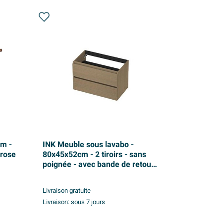
cm -
INK Meuble sous lavabo -
 rose
80x45x52cm - 2 tiroirs - sans
poignée - avec bande de retour
en bois - Chêne olive
Livraison gratuite
Livraison:
sous 7 jours