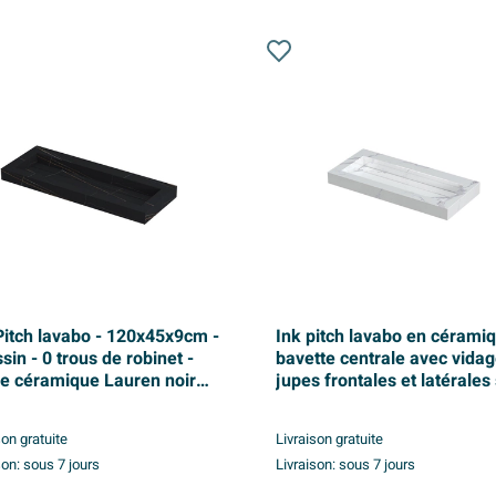
Pitch lavabo - 120x45x9cm -
Ink pitch lavabo en cérami
sin - 0 trous de robinet -
bavette centrale avec vidag
e céramique Lauren noir
jupes frontales et latérales
trou pour robinet 100x45x
statuario gloss
son gratuite
Livraison gratuite
son:
sous 7 jours
Livraison:
sous 7 jours