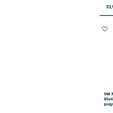
33,
INK 
80x4
poign
Chên