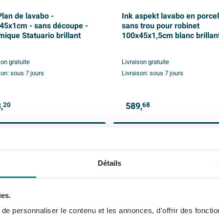
Plan de lavabo -
Ink aspekt lavabo en porce
45x1cm - sans découpe -
sans trou pour robinet
ique Statuario brillant
100x45x1,5cm blanc brillan
son gratuite
Livraison gratuite
son:
sous 7 jours
Livraison:
sous 7 jours
,
589,
20
68
Détails
ies.
e personnaliser le contenu et les annonces, d'offrir des fonctio