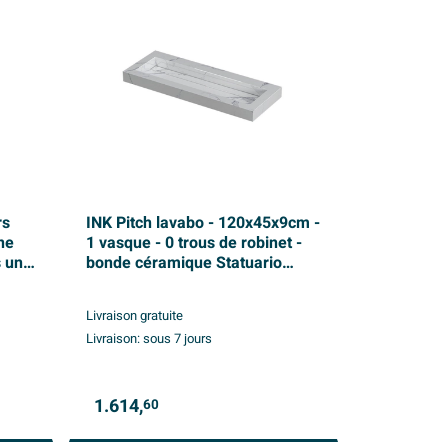
rs
INK Pitch lavabo - 120x45x9cm -
ne
1 vasque - 0 trous de robinet -
s une
bonde céramique Statuario
atur
brillant
Livraison gratuite
Livraison:
sous 7 jours
1.614,
60