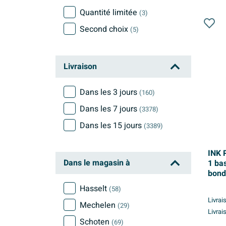
Quantité limitée
(3)
Second choix
(5)
Livraison
Dans les 3 jours
(160)
Dans les 7 jours
(3378)
Dans les 15 jours
(3389)
INK 
Dans le magasin à
1 bas
bond
mat
Hasselt
(58)
Livrai
Mechelen
(29)
Livrai
Schoten
(69)