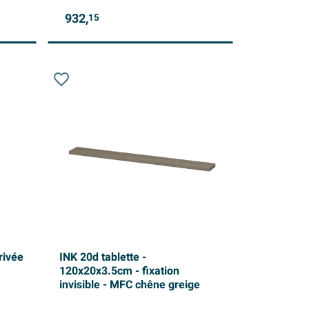
932,
15
rivée
INK 20d tablette -
120x20x3.5cm - fixation
invisible - MFC chêne greige