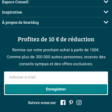
FAQ
Espace Conseil
Commander
Visite sur rendez-vous
Inspiration
Payer
Demandez votre devis
Salles de bains complètes
À propos de Sawiday
Livraison / retrait
Planificateur 3D
Inspiration toilettes
Showrooms
Annulation & Retour
Conseil à domicile
Moodboards
Profitez de 10 € de réduction
Qui est Sawiday ?
Garantie & réclamations
Les bons tuyaux
Bienvenue chez...
Postes vacants
Politique d’avis
Remise sur votre prochain achat à partir de 100€.
Espace bricolage
Magazine
Espace Pro
Comme plus de 300 000 autres personnes, recevez des
> Service client
#Mysawiday
> Espace Conseil
BeCommerce
conseils sympas et des offres exclusives.
> Inspiration salle de bains
> Tout sur nos showrooms
Adresse e-mail
Enregistrer
Suivez-nous sur