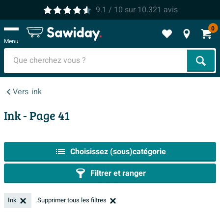
9.1
/ 10
sur
10.321
avis
0
Menu
Cher
Vers
ink
Ink
- Page 41
Choisissez (sous)catégorie
Filtrer et ranger
Ink
Supprimer tous les filtres