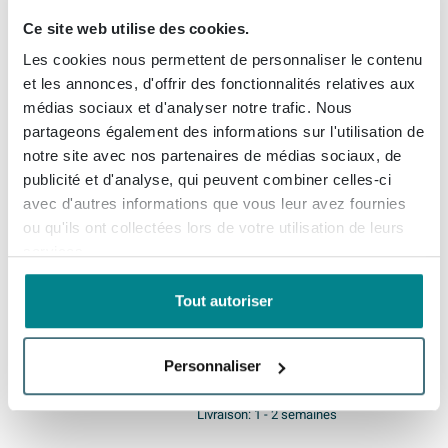
Ce site web utilise des cookies.
INK Plan vasque - 140x45x2cm
- pour meuble sous-vasque -
Les cookies nous permettent de personnaliser le contenu
MDF placage naturel
et les annonces, d'offrir des fonctionnalités relatives aux
médias sociaux et d'analyser notre trafic. Nous
Livraison gratuite
partageons également des informations sur l'utilisation de
Livraison:
1 - 2 semaines
notre site avec nos partenaires de médias sociaux, de
publicité et d'analyse, qui peuvent combiner celles-ci
avec d'autres informations que vous leur avez fournies
379,
89
ou qu'ils ont collectées lors de votre utilisation de leurs
services.
Ink fineer plaque de
Tout autoriser
recouvrement 140x2x45cm
pour armoire inférieure
chocolat
Personnaliser
Livraison gratuite
Livraison:
1 - 2 semaines