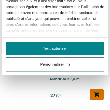
4200K - pour miroir ou armoire
médias sociaux et d'analyser notre trafic. Nous
de toilette - Argent
partageons également des informations sur l'utilisation de
Livraison gratuite
notre site avec nos partenaires de médias sociaux, de
Livraison:
sous 7 jours
publicité et d'analyse, qui peuvent combiner celles-ci
avec d'autres informations que vous leur avez fournies
ou qu'ils ont collectées lors de votre utilisation de leurs
340,
20
services.
Tout autoriser
INK LED line Barre d'éclairage -
70x2.5x1cm - LED à couleur
changeante - dimmable - IP44
Personnaliser
- 4200K - pour miroir ou
armoire de toilette - Argent
Livraison gratuite
Livraison:
sous 7 jours
277,
83