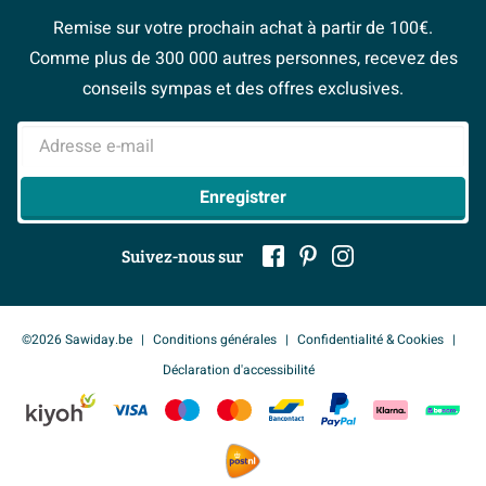
Bienvenue chez...
Postes vacants
Politique d’avis
Remise sur votre prochain achat à partir de 100€.
Espace bricolage
Magazine
Espace Pro
Comme plus de 300 000 autres personnes, recevez des
> Service client
#Mysawiday
> Espace Conseil
BeCommerce
conseils sympas et des offres exclusives.
> Inspiration salle de bains
> Tout sur nos showrooms
Adresse e-mail
Enregistrer
Suivez-nous sur
©2026 Sawiday.be
Conditions générales
Confidentialité & Cookies
Déclaration d'accessibilité