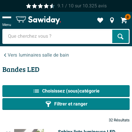
9.1
/ 10
sur
10.325
avis
0
Menu
Cher
Vers
luminaires salle de bain
Bandes LED
Choisissez (sous)catégorie
Filtrer et ranger
32 Résultats