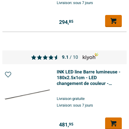
Livraison:
sous 7 jours
294,
85
9.1
/ 10
INK LED line Barre lumineuse -
180x2.5x1cm - LED
changement de couleur -
dimmable - IP44 - 4200K - pour
miroir ou armoire de toilette -
Livraison gratuite
noir mat
Livraison:
sous 7 jours
481,
95