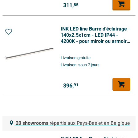
311,
85
INK LED line Barre d'éclairage -
140x2.5x1cm - LED IP44 -
4200K - pour miroir ou armoire
de toilette - Argent
Livraison gratuite
Livraison:
sous 7 jours
396,
91
20 showrooms
répartis aux Pays-Bas et en Belgique