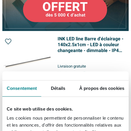
INK LED line Barre d'éclairage -
140x2.5x1cm - LED à couleur
changeante - dimmable - IP44
- 4200K - pour miroir ou
armoire de toilette - Argent
Livraison gratuite
Livraison:
sous 7 jours
Consentement
Détails
À propos des cookies
396,
90
Ce site web utilise des cookies.
INK LED line Barre d'éclairage -
Les cookies nous permettent de personnaliser le contenu
120x2.5x1cm - LED changeant
et les annonces, d'offrir des fonctionnalités relatives aux
de couleur - dimmable - IP44 -