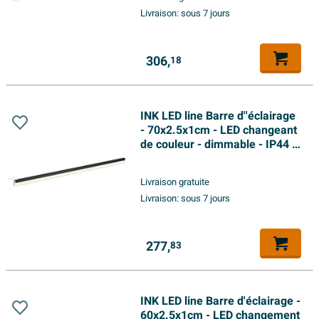
Livraison:
sous 7 jours
306,
18
INK LED line Barre d''éclairage
- 70x2.5x1cm - LED changeant
de couleur - dimmable - IP44 -
4200K - pour miroir ou armoire
de toilette - noir mat
Livraison gratuite
Livraison:
sous 7 jours
277,
83
INK LED line Barre d'éclairage -
60x2.5x1cm - LED changement