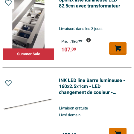
Sphinx liste lumineuse LED
82,5cm avec transformateur
Livraison:
dans les 3 jours
Prix
125,
99
107,
09
Summer Sale
INK LED line Barre lumineuse -
160x2.5x1cm - LED
changement de couleur -
dimmable - IP44 - 4200K - pour
Miroir ou Armoire de toilette -
Livraison gratuite
Argent
Livré demain