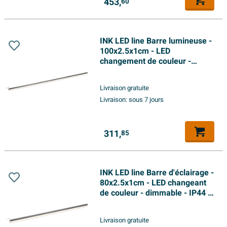
453,
60
INK LED line Barre lumineuse -
100x2.5x1cm - LED
changement de couleur -
dimmable - IP44 - 4200K - pour
Miroir ou Armoire de toilette -
Livraison gratuite
Argent
Livraison:
sous 7 jours
311,
85
INK LED line Barre d'éclairage -
80x2.5x1cm - LED changeant
de couleur - dimmable - IP44 -
4200K - pour Miroir ou Armoire
de toilette - Argent
Livraison gratuite