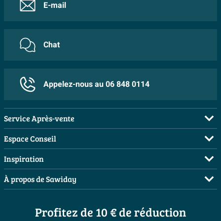
E-mail
Chat
Appelez-nous au 06 848 0114
Service Après-vente
FAQ
Espace Conseil
Commander
Visite sur rendez-vous
Inspiration
Payer
Demandez votre devis
Salles de bains complètes
À propos de Sawiday
Livraison / retrait
Planificateur 3D
Inspiration toilettes
Showrooms
Annulation & Retour
Conseil à domicile
Moodboards
Profitez de 10 € de réduction
Qui est Sawiday ?
Garantie & réclamations
Les bons tuyaux