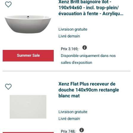
Xenz Britt baignoire îlot -
190x94x60 - incl. trop-plein/
évacuation à fente - Acrylique -
blanc brillant
Livraison gratuite
Livré demain
Prix
3.169,
-
Summer Sale
Disponible uniquement dans nos
salles d'exposition
Xenz Flat Plus receveur de
douche 140x90cm rectangle
blanc mat
Livraison gratuite
Livré demain
Prix
748,
-