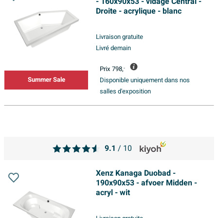
- 160x90x53 - vidage Central -
Droite - acrylique - blanc
Livraison gratuite
Livré demain
Prix
798,
-
Summer Sale
Disponible uniquement dans nos
salles d'exposition
9.1
/ 10
Xenz Kanaga Duobad -
190x90x53 - afvoer Midden -
acryl - wit