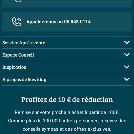
Appelez-nous au 06 848 0114
Service Après-vente
FAQ
Espace Conseil
Commander
Visite sur rendez-vous
Inspiration
Payer
Demandez votre devis
Salles de bains complètes
À propos de Sawiday
Livraison / retrait
Planificateur 3D
Inspiration toilettes
Showrooms
Annulation & Retour
Conseil à domicile
Moodboards
Profitez de 10 € de réduction
Qui est Sawiday ?
Garantie & réclamations
Les bons tuyaux
Bienvenue chez...
Postes vacants
Politique d’avis
Remise sur votre prochain achat à partir de 100€.
Espace bricolage
Magazine
Espace Pro
Comme plus de 300 000 autres personnes, recevez des
> Service client
#Mysawiday
> Espace Conseil
BeCommerce
conseils sympas et des offres exclusives.