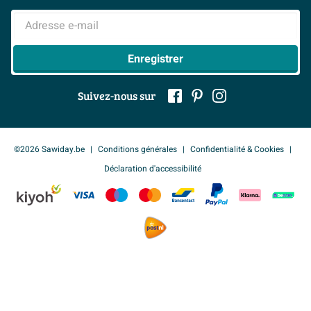
> Inspiration salle de bains
> Tout sur nos showrooms
Adresse e-mail
Enregistrer
Suivez-nous sur
©2026 Sawiday.be
Conditions générales
Confidentialité & Cookies
Déclaration d'accessibilité