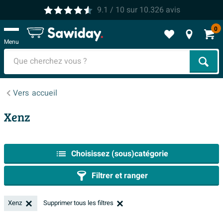
9.1
/ 10
sur
10.326
avis
0
Menu
Cher
Vers
accueil
Xenz
Choisissez (sous)catégorie
Filtrer et ranger
Xenz
Supprimer tous les filtres