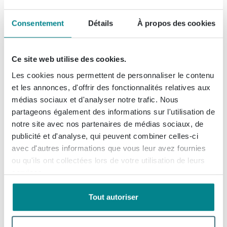
(1)
Livraison gratuite
Consentement
Détails
À propos des cookies
Livraison:
sous 7 jours
Disponible uniquement dans nos
Ce site web utilise des cookies.
salles d'exposition
Les cookies nous permettent de personnaliser le contenu
et les annonces, d'offrir des fonctionnalités relatives aux
Xenz Aruba Baignoire -
médias sociaux et d'analyser notre trafic. Nous
170x75x48 - bonde Centrale -
partageons également des informations sur l'utilisation de
acrylique - blanc mat
notre site avec nos partenaires de médias sociaux, de
(1)
publicité et d'analyse, qui peuvent combiner celles-ci
Livraison gratuite
avec d'autres informations que vous leur avez fournies
Livraison:
sous 7 jours
ou qu'ils ont collectées lors de votre utilisation de leurs
services.
Disponible uniquement dans nos
salles d'exposition
Tout autoriser