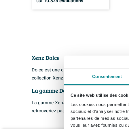
sur
10.323
évaluations
Xenz Dolce
Dolce est une des séries de la marque Xenz. L
Consentement
collection Xenz Dolce vous sont proposés au mei
La gamme Dolce de Xenz
Ce site web utilise des cook
La gamme Xenz est disponible pour une install
Les cookies nous permettent d
retrouveriez pas votre article Xenz Dolce en lig
sociaux et d'analyser notre t
partenaires de médias sociaux
vous leur avez fournies ou qu'