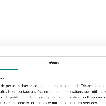
a gamme Xenz Dolce est complète. Chez Sawiday, les produits 
Détails
lleur prix.
ies.
ation dans votre salle de bain ou WC chez Sawiday. Au cas où 
e personnaliser le contenu et les annonces, d'offrir des fonctio
ne,
posez votre question à propos de Xenz Dolce
ici.
rafic. Nous partageons également des informations sur l'utilisati
, de publicité et d'analyse, qui peuvent combiner celles-ci avec
ils ont collectées lors de votre utilisation de leurs services.