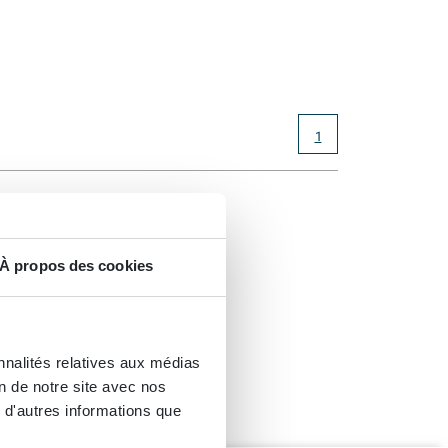
1
de la
À propos des cookies
vous ne
nnalités relatives aux médias
on de notre site avec nos
 d'autres informations que