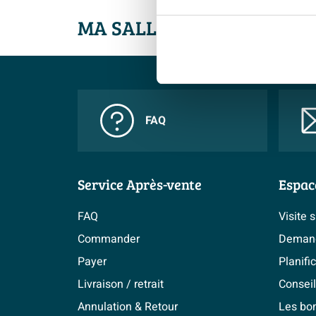
MA SALLE DE BAINS ME VA
FAQ
Service Après-vente
Espac
FAQ
Visite 
Commander
Demand
Payer
Planifi
Livraison / retrait
Conseil
Annulation & Retour
Les bo