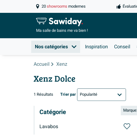
20
showrooms
modernes
Évaluati
Ma salle de
bains me va bien !
Nos catégories
Inspiration
Conseil
Accueil
Xenz
Xenz Dolce
1 Résultats
Trier par
Marque
Catégorie
Lavabos