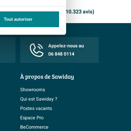
 Showrooms
9.1
/ 10
(
10.323 avis
)
Tout autoriser
Appelez-nous au
06 848 0114
À propos de Sawiday
Showrooms
Qui est Sawiday ?
Postes vacants
Espace Pro
BeCommerce