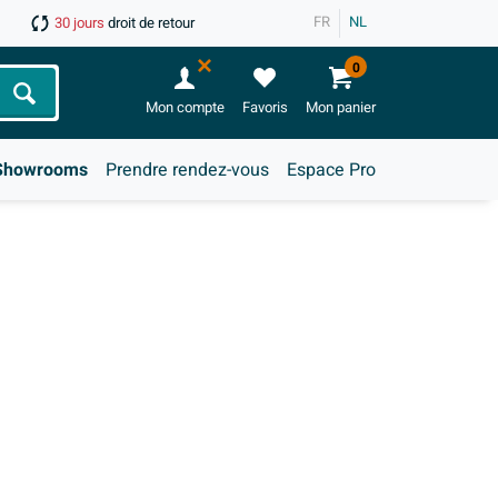
FR
NL
30 jours
droit de retour
0
Chercher
Mon compte
Favoris
Mon panier
Showrooms
Prendre rendez-vous
Espace Pro