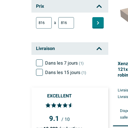
Xenz Dolce
Prix
à
Livraison
Dans les 7 jours
Xenz
(1)
121x
Dans les 15 jours
(1)
robin
mat
Livrai
EXCELLENT
Livrai
Disp
9.1
salle
/ 10