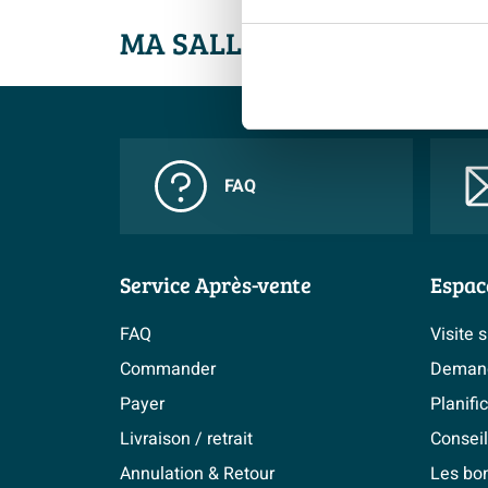
MA SALLE DE BAINS ME VA
FAQ
Service Après-vente
Espac
FAQ
Visite 
Commander
Demand
Payer
Planifi
Livraison / retrait
Conseil
Annulation & Retour
Les bo