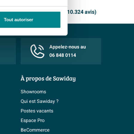
 Showrooms
9.1
/ 10
(
10.324 avis
)
Tout autoriser
Appelez-nous au
06 848 0114
À propos de Sawiday
Showrooms
Qui est Sawiday ?
Postes vacants
Espace Pro
BeCommerce