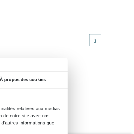
1
s
À propos des cookies
vous ne
nnalités relatives aux médias
on de notre site avec nos
 d'autres informations que