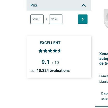
Xenz Charley XS
Prix
à
EXCELLENT
Xenz
auto
9.1
/ 10
de t
- acr
sur
10.324
évaluations
Livrai
Livrai
Disp
salle