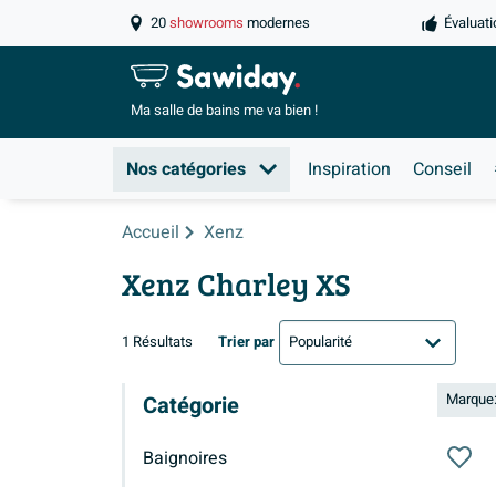
20
showrooms
modernes
Évaluati
Ma salle de
bains me va bien !
Nos catégories
Inspiration
Conseil
Accueil
Xenz
Xenz Charley XS
1 Résultats
Trier par
Marque
Catégorie
Baignoires