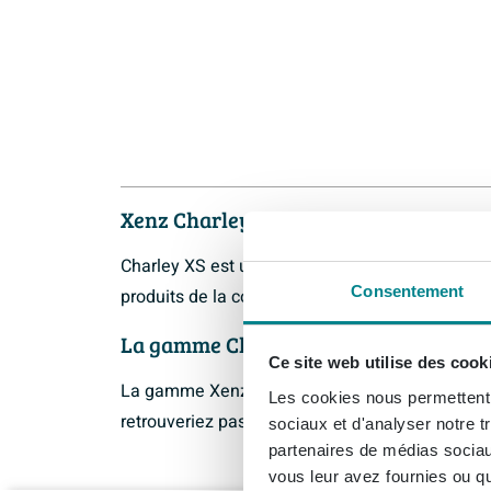
Xenz Charley XS
Charley XS est une des séries de la marque X
Consentement
produits de la collection Xenz Charley XS vous 
La gamme Charley XS de Xenz
Ce site web utilise des cook
La gamme Xenz est disponible pour une install
Les cookies nous permettent d
retrouveriez pas votre article Xenz Charley XS e
sociaux et d'analyser notre t
partenaires de médias sociaux
vous leur avez fournies ou qu'