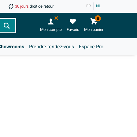
FR
NL
30 jours
droit de retour
0
Chercher
Mon compte
Favoris
Mon panier
Showrooms
Prendre rendez-vous
Espace Pro