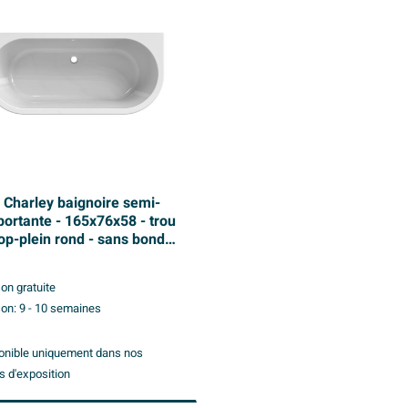
 Charley baignoire semi-
portante - 165x76x58 - trou
rop-plein rond - sans bonde
ylique - blanc brillant
son gratuite
son:
9 - 10 semaines
onible uniquement dans nos
s d'exposition