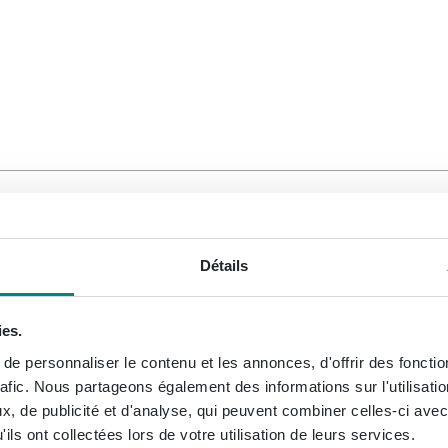
enz. La gamme Xenz Charley XS est complète. Chez Sawiday, le
Détails
sont proposés au meilleur prix.
ies.
ation dans votre salle de bain ou WC chez Sawiday. Au cas où 
e personnaliser le contenu et les annonces, d'offrir des fonctio
n ligne,
posez votre question à propos de Xenz Charley XS
ici.
rafic. Nous partageons également des informations sur l'utilisati
, de publicité et d'analyse, qui peuvent combiner celles-ci avec
ils ont collectées lors de votre utilisation de leurs services.