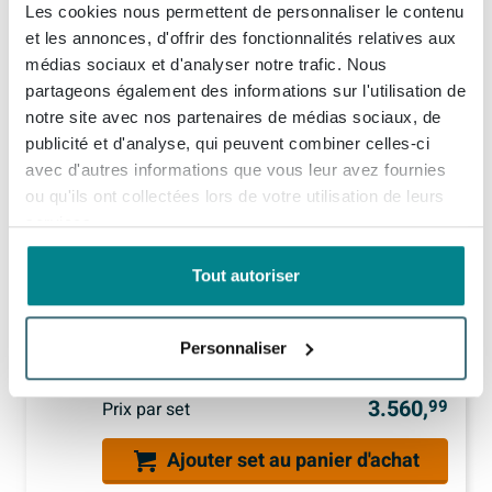
Les cookies nous permettent de personnaliser le contenu
et les annonces, d'offrir des fonctionnalités relatives aux
1x
Zeza Deluxe coussin de bain - 28x17cm - modèle small - noir
médias sociaux et d'analyser notre trafic. Nous
(3)
partageons également des informations sur l'utilisation de
15,
99
Livré demain
notre site avec nos partenaires de médias sociaux, de
Afficher plus d'options
publicité et d'analyse, qui peuvent combiner celles-ci
avec d'autres informations que vous leur avez fournies
1x
Fortifura Clean Nettoyant salle de bain - 3x 500ml
ou qu'ils ont collectées lors de votre utilisation de leurs
32,
97
Livré demain
services.
Afficher plus d'options
Tout autoriser
15,
1x
McAlpine tuyau d'évacuation flexible 40x40mm mâle/mâle L=max. 0.9 m
99
Livré demain
Personnaliser
3.560,
99
Prix par set
Ajouter set au panier d'achat