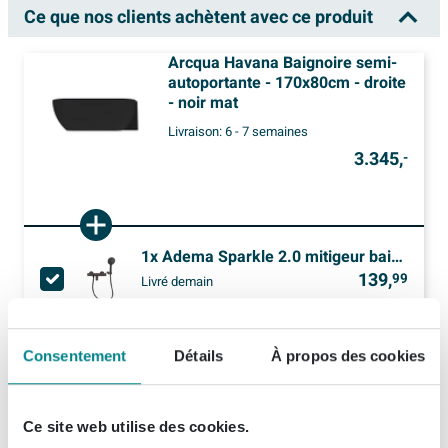
Ce que nos clients achètent avec ce produit
Arcqua Havana Baignoire semi-
autoportante - 170x80cm - droite
- noir mat
Livraison:
6 - 7 semaines
3.345,
-
1x
Adema Sparkle 2.0 mitigeur baignoire/douche thermostatique avec support de douchette, flexible de douche et douchette 3 positions noir mat
139,
99
Livré demain
Afficher plus d'options
Consentement
Détails
À propos des cookies
1x
Adema Pont baignoire à rallonges 62-90cm chrome
(2)
11,
05
Livré demain
Ce site web utilise des cookies.
Afficher plus d'options