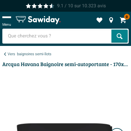
9.1
/ 10
sur
10.323
avis
0
Menu
Cher
Vers
baignoires semi-îlots
Arcqua Havana Baignoire semi-autoportante - 170x80cm - droite - noir mat