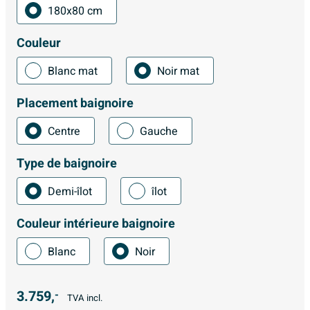
180x80 cm
Couleur
Blanc mat
Noir mat
Placement baignoire
Centre
Gauche
Type de baignoire
Demi-îlot
îlot
Couleur intérieure baignoire
Blanc
Noir
3.759,
-
TVA incl.