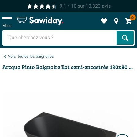
9.1
/ 10
sur
10.323
avis
0
Menu
Cher
Vers
toutes les baignoires
Arcqua Pinto Baignoire îlot semi-encastrée 180x80 mat noir