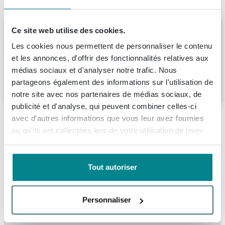
Produit de remplacement
Arcqua Cusco Baignoire îlot 175x85x55cm
Ce site web utilise des cookies.
marbre de synthèse Mat Noir
Les cookies nous permettent de personnaliser le contenu
Livraison:
6 - 7 semaines
et les annonces, d'offrir des fonctionnalités relatives aux
médias sociaux et d'analyser notre trafic. Nous
3.638,
partageons également des informations sur l'utilisation de
-
notre site avec nos partenaires de médias sociaux, de
publicité et d'analyse, qui peuvent combiner celles-ci
Description
avec d'autres informations que vous leur avez fournies
ou qu'ils ont collectées lors de votre utilisation de leurs
Arcqua Pinto Baignoire îlot semi-encastrée
services.
Spécifications
180x80 mat noir
Tout autoriser
Fiches techniques
Numéro d'article
SW643377
Cette baignoire îlot semi-encastrée est un choix parfait
Marque
Arcqua
pour ceux qui recherchent une addition élégante et
Personnaliser
À propos de Arcqua
Dessin technique
moderne à la salle de bains. Grâce à ses dimensions
Série
Pinto
compactes de 180x80 cm, elle s’adapte parfaitement