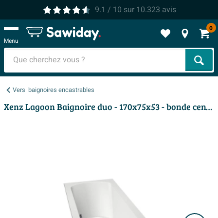
9.1
/ 10
sur
10.323
avis
0
Menu
Cher
Vers
baignoires encastrables
Xenz Lagoon Baignoire duo - 170x75x53 - bonde centrale - acrylique - blanc