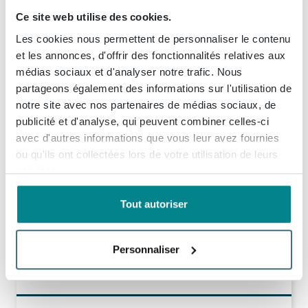
1x
Fortifura Calvi Ensemble vidage de baignoire - bonde clic-clac - chrome
Ce site web utilise des cookies.
(1)
99,
99
En stock
Les cookies nous permettent de personnaliser le contenu
Afficher plus d'options
et les annonces, d'offrir des fonctionnalités relatives aux
médias sociaux et d'analyser notre trafic. Nous
partageons également des informations sur l'utilisation de
1x
Fortifura calvi ensemble de douche à main avec support de douche à main et tuyau anti-torsion chromé
notre site avec nos partenaires de médias sociaux, de
108,
99
Livraison
8 - 9 semaines
publicité et d'analyse, qui peuvent combiner celles-ci
Afficher plus d'options
avec d'autres informations que vous leur avez fournies
ou qu'ils ont collectées lors de votre utilisation de leurs
1x
Fortifura Calvi Robinet baignoire thermostatique Chrome
services.
204,
99
En stock
Afficher plus d'options
Tout autoriser
1x
Fortifura Clean Nettoyant salle de bain - 3x 500ml
Personnaliser
32,
97
En stock
Afficher plus d'options