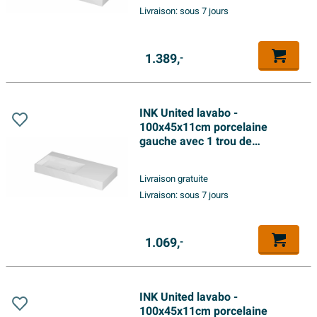
Livraison:
sous 7 jours
1.389,
-
INK United lavabo -
100x45x11cm porcelaine
gauche avec 1 trou de
robinetterie incl. bonde clic-
clac en porcelaine et système
Livraison gratuite
de trop-plein dissimulé - blanc
Livraison:
sous 7 jours
brillant
1.069,
-
INK United lavabo -
100x45x11cm porcelaine