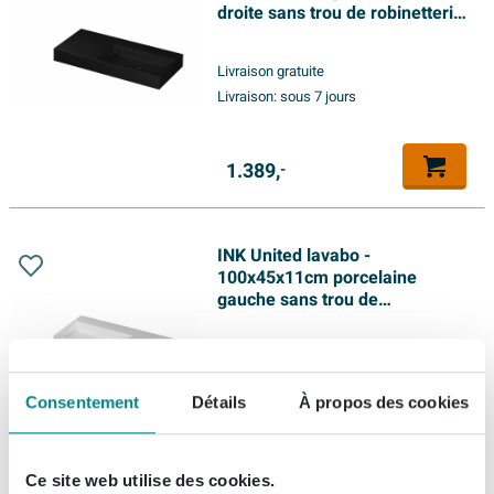
droite sans trou de robinetterie
incl. bonde clic clac en
porcelaine et système de trop-
Livraison gratuite
plein dissimulé - noir mat
Livraison:
sous 7 jours
1.389,
-
INK United lavabo -
100x45x11cm porcelaine
gauche sans trou de
robinetterie incl. bonde clic-
clac en porcelaine et système
Livraison gratuite
de trop-plein invisible - blanc
Livraison:
sous 7 jours
mat
Consentement
Détails
À propos des cookies
1.389,
-
Ce site web utilise des cookies.