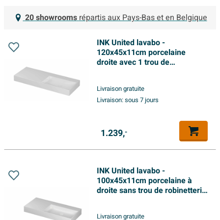
20 showrooms
répartis aux Pays-Bas et en Belgique
INK United lavabo -
120x45x11cm porcelaine
droite avec 1 trou de
robinetterie incl. bonde clic-
clac en porcelaine et système
Livraison gratuite
de trop-plein dissimulé - blanc
Livraison:
sous 7 jours
brillant
1.239,
-
INK United lavabo -
100x45x11cm porcelaine à
droite sans trou de robinetterie
incl. bonde clic-clac en
porcelaine et système de trop-
Livraison gratuite
plein caché - blanc mat