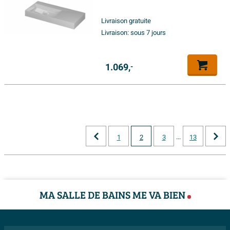
inclus bouchon clic en
porcelaine et système de trop-
Livraison gratuite
plein caché - blanc brillant
Livraison:
sous 7 jours
1.069,
-
...
1
2
3
13
MA SALLE DE BAINS ME VA BIEN