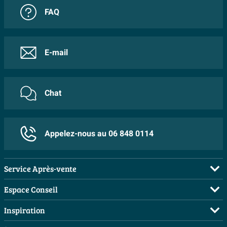
FAQ
E-mail
Chat
Appelez-nous au 06 848 0114
Service Après-vente
FAQ
Espace Conseil
Commander
Visite sur rendez-vous
Inspiration
Payer
Demandez votre devis