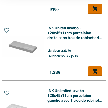
919,
-
INK United lavabo -
120x45x11cm porcelaine
droite sans trou de robinetterie
incl. bonde clic-clac en
porcelaine et système de trop-
Livraison gratuite
plein caché - blanc brillant
Livraison:
sous 7 jours
1.239,
-
INK Unlimited lavabo -
120x45x11cm porcelaine
gauche avec 1 trou de robinet -
blanc brillant