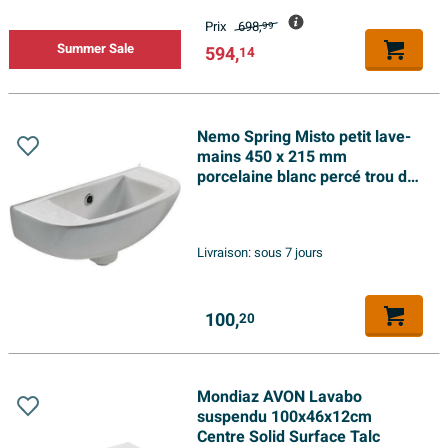
Prix
698,
99
Summer Sale
594,
14
Nemo Spring Misto petit lave-
mains 450 x 215 mm
porcelaine blanc percé trou de
robinet à gauche ou à droite
avec trop-plein
Livraison:
sous 7 jours
100,
20
Mondiaz AVON Lavabo
suspendu 100x46x12cm
Centre Solid Surface Talc