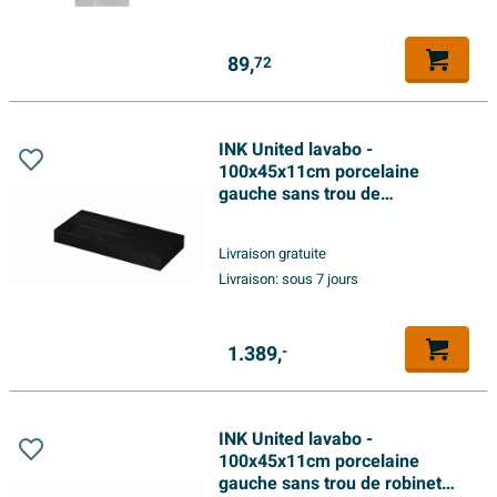
89,
72
INK United lavabo -
100x45x11cm porcelaine
gauche sans trou de
robinetterie incl. bonde clic-
clac en porcelaine et système
Livraison gratuite
de trop-plein caché - noir mat
Livraison:
sous 7 jours
1.389,
-
INK United lavabo -
100x45x11cm porcelaine
gauche sans trou de robinet