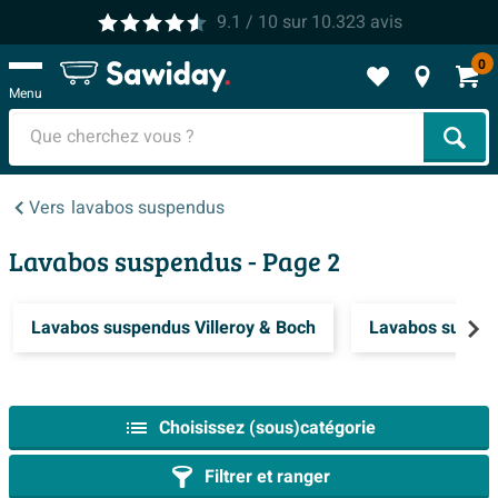
9.1
/ 10
sur
10.323
avis
0
Menu
Cher
Vers
lavabos suspendus
Lavabos suspendus
- Page 2
Lavabos suspendus Villeroy & Boch
Lavabos suspen
Choisissez (sous)catégorie
Filtrer et ranger