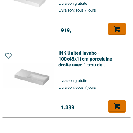
Livraison gratuite
Livraison:
sous 7 jours
919,
-
INK United lavabo -
100x45x11cm porcelaine
droite avec 1 trou de
robinetterie incl. bonde clic en
porcelaine et système de trop-
Livraison gratuite
plein caché - blanc mat
Livraison:
sous 7 jours
1.389,
-