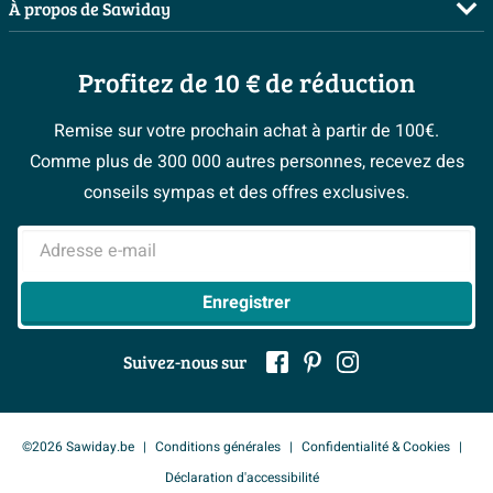
Salles de bains complètes
À propos de Sawiday
Livraison / retrait
Planificateur 3D
Inspiration toilettes
Showrooms
Annulation & Retour
Conseil à domicile
Moodboards
Profitez de 10 € de réduction
Qui est Sawiday ?
Garantie & réclamations
Les bons tuyaux
Bienvenue chez...
Postes vacants
Politique d’avis
Remise sur votre prochain achat à partir de 100€.
Espace bricolage
Magazine
Espace Pro
Comme plus de 300 000 autres personnes, recevez des
> Service client
#Mysawiday
> Espace Conseil
BeCommerce
conseils sympas et des offres exclusives.
> Inspiration salle de bains
> Tout sur nos showrooms
Adresse e-mail
Enregistrer
Suivez-nous sur
©2026 Sawiday.be
Conditions générales
Confidentialité & Cookies
Déclaration d'accessibilité