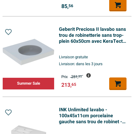
85,
56
Geberit Preciosa II lavabo sans
trou de robinetterie sans trop-
plein 60x50cm avec KeraTect
blanc
Livraison gratuite
Livraison:
dans les 3 jours
Prix
251,
35
Summer Sale
213,
65
INK Unlimited lavabo -
100x45x11cm porcelaine
gauche sans trou de robinet -
blanc brillant