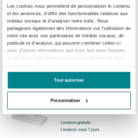
Les cookies nous permettent de personnaliser le contenu
INK United lavabo -
et les annonces, d'offrir des fonctionnalités relatives aux
120x45x11cm porcelaine
médias sociaux et d'analyser notre trafic. Nous
gauche sans trou de
partageons également des informations sur l'utilisation de
robinetterie incl. bonde clic-
notre site avec nos partenaires de médias sociaux, de
clac en porcelaine et système
Livraison gratuite
publicité et d'analyse, qui peuvent combiner celles-ci
de trop-plein dissimulé - blanc
Livraison:
sous 7 jours
brillant
avec d'autres informations que vous leur avez fournies
ou qu'ils ont collectées lors de votre utilisation de leurs
services.
1.239,
-
Tout autoriser
INK Unlimited lavabo -
100x45x11cm porcelaine
Personnaliser
droite sans trou de robinet -
blanc brillant
Livraison gratuite
Livraison:
sous 7 jours