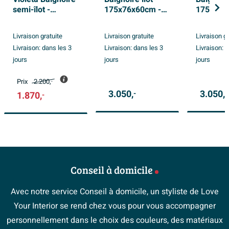
semi-îlot -
175x76x60cm -
175x76x
160x70cm - vert
solid surface -
solid sur
mat
crème mat
peach bri
Livraison gratuite
Livraison gratuite
Livraison g
(orange/
Livraison:
dans les 3
Livraison:
dans les 3
Livraison:
d
jours
jours
jours
Prix
2.200,
-
3.050,
3.050,
-
-
1.870,
-
Conseil à domicile
Avec notre service Conseil à domicile, un styliste de Love
Your Interior se rend chez vous pour vous accompagner
personnellement dans le choix des couleurs, des matériaux