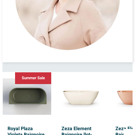
Summer Sale
Royal Plaza
Zeza Element
Zeza El
Violeta Baignoire
Baignoire îlot-
Baignoire