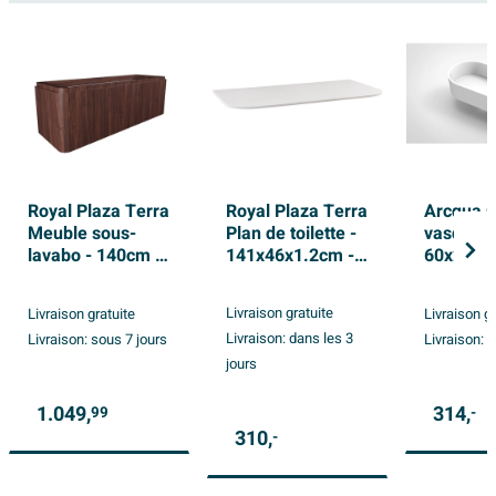
Royal Plaza Terra
Royal Plaza Terra
Arcqua 
Meuble sous-
Plan de toilette -
vasque à
lavabo - 140cm -
141x46x1.2cm -
60x26cm 
4 tiroirs - coins
coins arrondis -
- Marbre
arrondis -
solid surface -
synthèse
Livraison gratuite
Livraison gratuite
Livraison g
châtaigne (noyer)
blanc mat
Mat
Livraison:
dans les 3
Livraison:
sous 7 jours
Livraison:
s
jours
1.049,
314,
99
-
310,
-