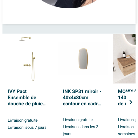
IVY Pact
INK SP31 miroir -
MONDIA
Ensemble de
40x4x80cm
140cm e
douche de pluie -
contour en cadre
de meub
encastré -
en acier incl dir
module 
symmetry - 2
LED - chauffage -
couleur 
Livraison gratuite
Livraison g
Livraison gratuite
robinets d'arrêt -
changement de
blanchi 
Livraison:
dans les 3
Livraison:
6
Livraison:
sous 7 jours
bras mural 40 cm
couleur -
tiroirs. 
- douche de tête
dimmable et
jours
CLOUD mi
semaines