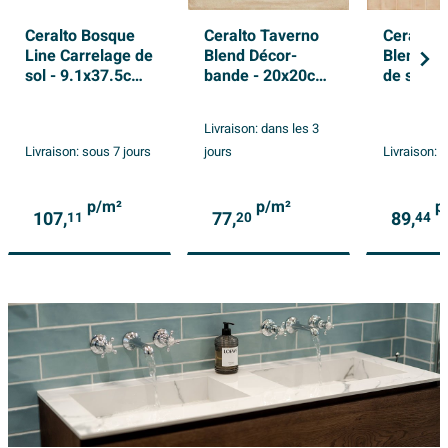
Ceralto Bosque
Ceralto Taverno
Ceralto 
Line Carrelage de
Blend Décor-
Blend Ca
sol - 9.1x37.5cm
bande - 20x20cm
de sol -
- 14.0mm - Cotto
- 10.0mm -
- 10.0mm
Biscotto
Biscotto
Livraison:
dans les 3
Livraison:
sous 7 jours
jours
Livraison:
s
p/m²
p/m²
p
107,
77,
89,
11
20
44