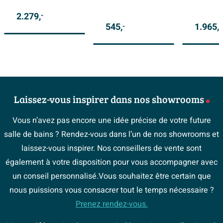
medium 30 cm -
interrupteur -
trous de 
barre de douche
brossé or mat
couleur T
2.279,
-
avec sortie -
545,
1.965,
-
-
flexible de
douche 150 cm -
douchette 3 jets -
Or brossé mat
PVD
Laissez-vous inspirer dans nos showrooms
Vous n’avez pas encore une idée précise de votre future
salle de bains ? Rendez-vous dans l’un de nos showrooms et
laissez-vous inspirer. Nos conseillers de vente sont
également à votre disposition pour vous accompagner avec
un conseil personnalisé.Vous souhaitez être certain que
nous puissions vous consacrer tout le temps nécessaire ?
Prenez rendez-vous.