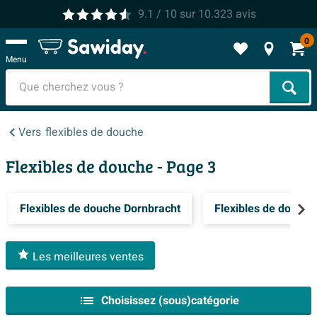
9.1
/ 10
sur
10.323
avis
0
Menu
Cher
Vers
flexibles de douche
Flexibles de douche
- Page 3
Flexibles de douche Dornbracht
Flexibles de douch
Les meilleures ventes
Choisissez (sous)catégorie