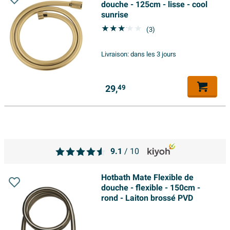
douche - 125cm - lisse - cool
sunrise
(3)
Livraison:
dans les 3 jours
29,
49
9.1
/ 10
Hotbath Mate Flexible de
douche - flexible - 150cm -
rond - Laiton brossé PVD