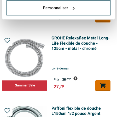
Livraison:
dans les 3 jours
Personnaliser
24,
18
GROHE Relexaflex Metal Long-
Life Flexible de douche -
125cm - métal - chromé
Livré demain
Prix
30,
63
Summer Sale
27,
79
Paffoni flexible de douche
L150cm 1/2 pouce Argent