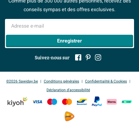
Comme plus de 300 000 autres personnes, recevez des
> Service client
#Mysawiday
> Espace Conseil
BeCommerce
conseils sympas et des offres exclusives.
> Inspiration salle de bains
> Tout sur nos showrooms
Adresse e-mail
Enregistrer
Suivez-nous sur
©2026 Sawiday.be
Conditions générales
Confidentialité & Cookies
Déclaration d'accessibilité