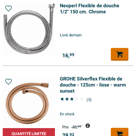
Neoperl Flexible de douche
1/2" 150 cm. Chrome
Livré demain
16,
99
GROHE Silverflex Flexible de
douche - 125cm - lisse - warm
sunset
(3)
En stock
Prix
35,
99
QUANTITÉ LIMITÉE
29,
92