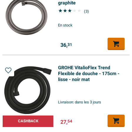
graphite
(3)
En stock
36,
31
GROHE VitalioFlex Trend
Flexible de douche - 175cm -
lisse - noir mat
Livraison:
dans les 3 jours
27,
CASHBACK
54