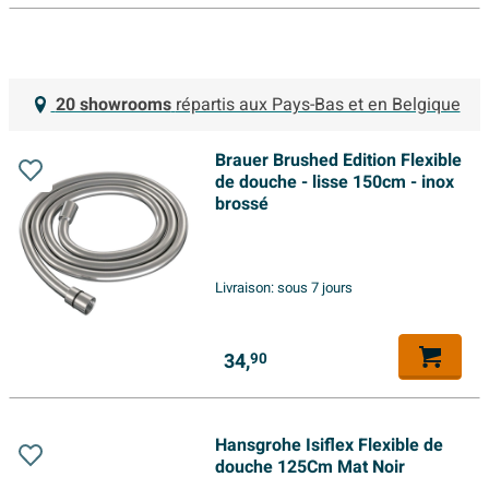
20 showrooms
répartis aux Pays-Bas et en Belgique
Brauer Brushed Edition Flexible
de douche - lisse 150cm - inox
brossé
Livraison:
sous 7 jours
34,
90
Hansgrohe Isiflex Flexible de
douche 125Cm Mat Noir