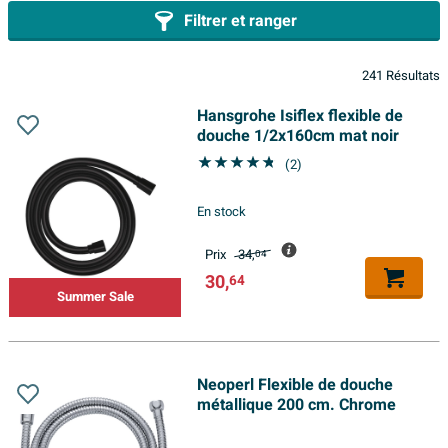
Filtrer et ranger
241 Résultats
Hansgrohe Isiflex flexible de
douche 1/2x160cm mat noir
(2)
En stock
Prix
34,
04
30,
64
Summer Sale
Neoperl Flexible de douche
métallique 200 cm. Chrome