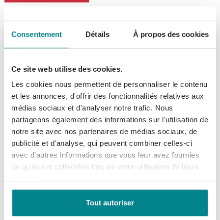
Consentement
Détails
À propos des cookies
IVY Flexible de douche - lisse -
150cm - metal black PVD
brossé
Ce site web utilise des cookies.
Les cookies nous permettent de personnaliser le contenu
Livraison:
sous 7 jours
et les annonces, d'offrir des fonctionnalités relatives aux
médias sociaux et d'analyser notre trafic. Nous
partageons également des informations sur l'utilisation de
49,
-
notre site avec nos partenaires de médias sociaux, de
publicité et d'analyse, qui peuvent combiner celles-ci
avec d'autres informations que vous leur avez fournies
GROHE Silverflex Flexible de
ou qu'ils ont collectées lors de votre utilisation de leurs
douche - 150cm - lisse -
services.
chromé
Tout autoriser