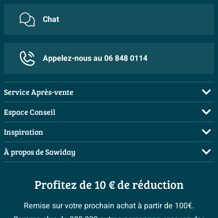
Chat
Appelez-nous au 06 848 0114
Service Après-vente
FAQ
Espace Conseil
Commander
Visite sur rendez-vous
Inspiration
Payer
Demandez votre devis
Salles de bains complètes
À propos de Sawiday
Livraison / retrait
Planificateur 3D
Inspiration toilettes
Showrooms
Annulation & Retour
Conseil à domicile
Moodboards
Profitez de 10 € de réduction
Qui est Sawiday ?
Garantie & réclamations
Les bons tuyaux
Bienvenue chez...
Postes vacants
Politique d’avis
Remise sur votre prochain achat à partir de 100€.
Espace bricolage
Magazine
Espace Pro