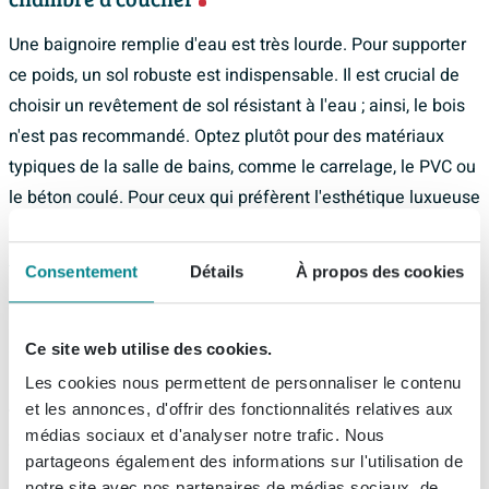
Une baignoire remplie d'eau est très lourde. Pour supporter
ce poids, un sol robuste est indispensable. Il est crucial de
choisir un revêtement de sol résistant à l'eau ; ainsi, le bois
n'est pas recommandé. Optez plutôt pour des matériaux
typiques de la salle de bains, comme le carrelage, le PVC ou
le béton coulé. Pour ceux qui préfèrent l'esthétique luxueuse
du bois, il existe également des
imitations de carreaux en bois.
Consentement
Détails
À propos des cookies
Climat idéal
Ce site web utilise des cookies.
Que ce soit pour dormir ou pour prendre un bain, il est
agréable que votre chambre avec baignoire ait la bonne
Les cookies nous permettent de personnaliser le contenu
et les annonces, d'offrir des fonctionnalités relatives aux
température. Pour y parvenir, vous pourriez envisager
médias sociaux et d'analyser notre trafic. Nous
d'installer un
radiateur
ou un chauffage par le sol. Des
partageons également des informations sur l'utilisation de
marques telles que Crosswater, Zehnder et Plieger
notre site avec nos partenaires de médias sociaux, de