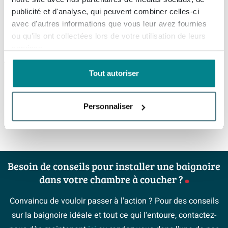
proposent de magnifiques radiateurs design sur lesquels
publicité et d'analyse, qui peuvent combiner celles-ci
des porte-serviettes peuvent également être installés.
avec d'autres informations que vous leur avez fournies
ou qu'ils ont collectées lors de votre utilisation de leurs
services.
Tout autoriser
Personnaliser
Besoin de conseils pour installer une baignoire
dans votre chambre à coucher ?
Convaincu de vouloir passer à l'action ? Pour des conseils
sur la baignoire idéale et tout ce qui l'entoure, contactez-