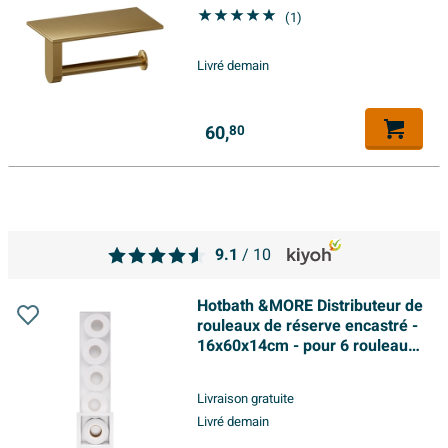
(1)
Livré demain
60,
80
9.1
/ 10
Hotbath &MORE Distributeur de
rouleaux de réserve encastré -
16x60x14cm - pour 6 rouleaux
- Blanc mat
Livraison gratuite
Livré demain