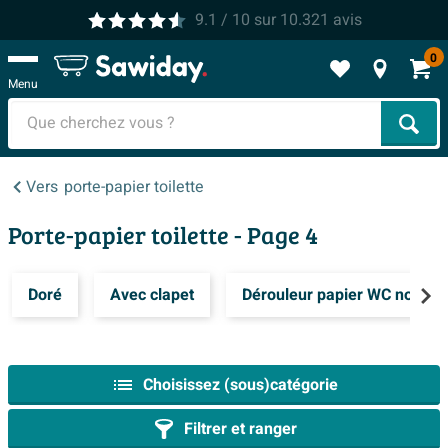
9.1
/ 10
sur
10.321
avis
0
Menu
Cher
Vers
porte-papier toilette
Porte-papier toilette
- Page 4
Doré
Avec clapet
Dérouleur papier WC noir
Choisissez (sous)catégorie
Filtrer et ranger