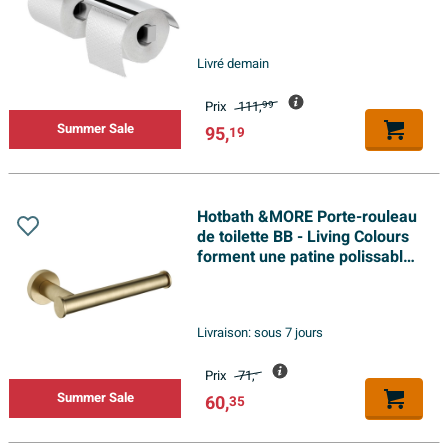
Livré demain
Prix
111,
99
Summer Sale
95,
19
Hotbath &MORE Porte-rouleau
de toilette BB - Living Colours
forment une patine polissable
Laiton brossé
Livraison:
sous 7 jours
Prix
71,
-
Summer Sale
60,
35