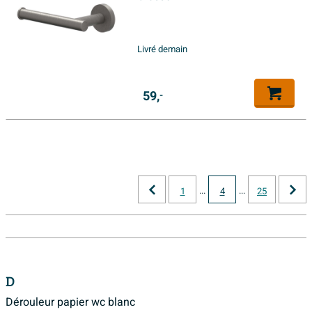
Livré demain
59,
-
...
...
1
4
25
D
Dérouleur papier wc blanc