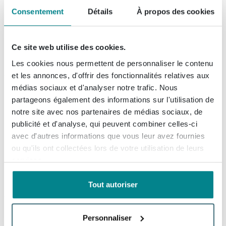
Consentement
Détails
À propos des cookies
Livré demain
Prix
38,
99
Ce site web utilise des cookies.
Summer Sale
33,
14
Les cookies nous permettent de personnaliser le contenu
et les annonces, d'offrir des fonctionnalités relatives aux
médias sociaux et d'analyser notre trafic. Nous
Hansgrohe Logis Universal
partageons également des informations sur l'utilisation de
porte-rouleau WC chrome
notre site avec nos partenaires de médias sociaux, de
(2)
publicité et d'analyse, qui peuvent combiner celles-ci
avec d'autres informations que vous leur avez fournies
Livré demain
ou qu'ils ont collectées lors de votre utilisation de leurs
services.
29,
55
Tout autoriser
Hansgrohe Addstoris porte-
Personnaliser