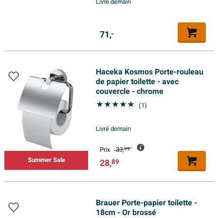
Livré demain
71,
-
Haceka Kosmos Porte-rouleau
de papier toilette - avec
couvercle - chrome
(1)
Livré demain
Prix
33,
99
Summer Sale
28,
89
Brauer Porte-papier toilette -
18cm - Or brossé