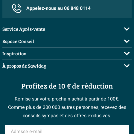
Appelez-nous au 06 848 0114
Service Après-vente
FAQ
Espace Conseil
Commander
Visite sur rendez-vous
Inspiration
Payer
Demandez votre devis
Salles de bains complètes
À propos de Sawiday
Livraison / retrait
Planificateur 3D
Inspiration toilettes
Showrooms
Annulation & Retour
Conseil à domicile
Moodboards
Profitez de 10 € de réduction
Qui est Sawiday ?
Garantie & réclamations
Les bons tuyaux
Bienvenue chez...
Postes vacants
Politique d’avis
Remise sur votre prochain achat à partir de 100€.
Espace bricolage
Magazine
Espace Pro
Comme plus de 300 000 autres personnes, recevez des
> Service client
#Mysawiday
> Espace Conseil
BeCommerce
conseils sympas et des offres exclusives.
> Inspiration salle de bains
> Tout sur nos showrooms
Adresse e-mail