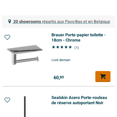
20 showrooms
répartis aux Pays-Bas et en Belgique
Brauer Porte-papier toilette -
18cm - Chrome
(1)
Livré demain
60,
80
Sealskin Acero Porte-rouleau
de réserve autoportant Noir