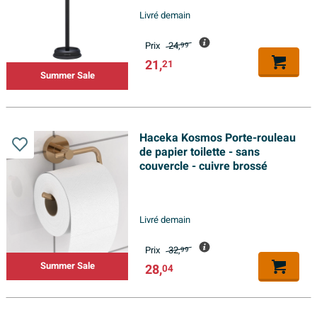
Livré demain
Prix
24,
99
21,
21
Summer Sale
Haceka Kosmos Porte-rouleau
de papier toilette - sans
couvercle - cuivre brossé
Livré demain
Prix
32,
99
Summer Sale
28,
04