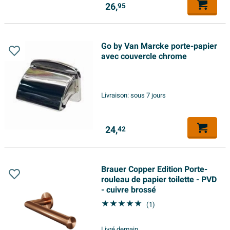
26,
95
Go by Van Marcke porte-papier
avec couvercle chrome
Livraison:
sous 7 jours
24,
42
Brauer Copper Edition Porte-
rouleau de papier toilette - PVD
- cuivre brossé
(1)
Livré demain