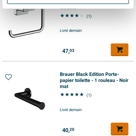
rouleau WC avec tablette
chrome
(1)
Livré demain
47,
03
Brauer Black Edition Porte-
papier toilette - 1 rouleau - Noir
mat
(1)
Livré demain
40,
20