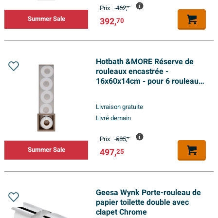
Prix
462,
-
Summer Sale
392,
70
Hotbath &MORE Réserve de
rouleaux encastrée -
16x60x14cm - pour 6 rouleaux
- Tuscan bronze
Livraison gratuite
Livré demain
Prix
585,
-
Summer Sale
497,
25
Geesa Wynk Porte-rouleau de
papier toilette double avec
clapet Chrome