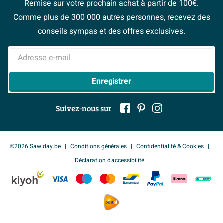
Politique d’avis
Remise sur votre prochain achat à partir de 100€.
Espace bricolage
Magazine
Espace Pro
Comme plus de 300 000 autres personnes, recevez des
> Service client
#Mysawiday
> Espace Conseil
BeCommerce
conseils sympas et des offres exclusives.
> Inspiration salle de bains
> Tout sur nos showrooms
Adresse e-mail
Enregistrer
Suivez-nous sur
©2026 Sawiday.be
Conditions générales
Confidentialité & Cookies
Déclaration d'accessibilité