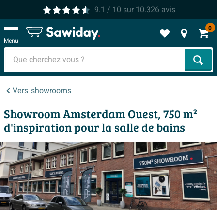
9.1
/ 10
sur
10.326
avis
0
Menu
Cher
Vers
showrooms
Showroom Amsterdam Ouest, 750 m²
d'inspiration pour la salle de bains