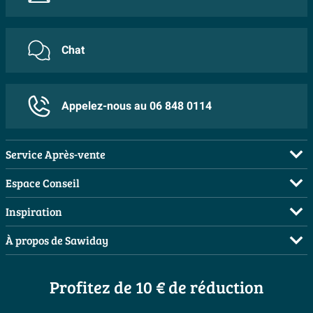
Chat
Appelez-nous au 06 848 0114
Service Après-vente
FAQ
Espace Conseil
Commander
Visite sur rendez-vous
Inspiration
Payer
Demandez votre devis
Salles de bains complètes
À propos de Sawiday
Livraison / retrait
Planificateur 3D
Inspiration toilettes
Showrooms
Annulation & Retour
Conseil à domicile
Moodboards
Profitez de 10 € de réduction
Qui est Sawiday ?
Garantie & réclamations
Les bons tuyaux
Bienvenue chez...
Postes vacants