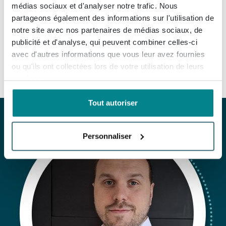
médias sociaux et d'analyser notre trafic. Nous
la salle de bains de vos rêves. Dans notre coin café,
partageons également des informations sur l'utilisation de
nous pouvons discuter de vos souhaits avec calme et
notre site avec nos partenaires de médias sociaux, de
attention. Pour les enfants, nous avons aménagé un
publicité et d'analyse, qui peuvent combiner celles-ci
coin ludique !
avec d'autres informations que vous leur avez fournies
ou qu'ils ont collectées lors de votre utilisation de leurs
services.
Tout autoriser
Personnaliser