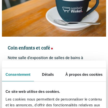
Coin enfants et café
Notre salle d'exposition de salles de bains à
Amsterdam Ouest est ouverte six jours par semaine,
organise des soirées shopping le jeudi et est très
Consentement
Détails
À propos des cookies
facile d'accès. Ne manquez pas d'y faire un tour pour
prendre une tasse de café et discuter de manière
informelle ! Il est important pour nous que vous
Ce site web utilise des cookies.
fassiez les bons choix. C'est pourquoi nous prenons
Les cookies nous permettent de personnaliser le contenu
tout le temps nécessaire pour vous aider à composer
et les annonces, d'offrir des fonctionnalités relatives aux