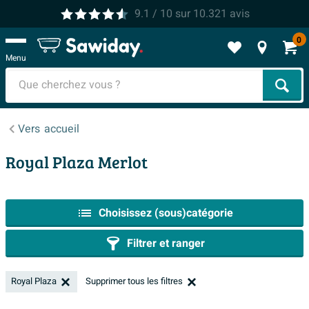
9.1
/ 10
sur
10.321
avis
0
Menu
Cher
Vers
accueil
Royal Plaza Merlot
Choisissez (sous)catégorie
Filtrer et ranger
Royal Plaza
Supprimer tous les filtres