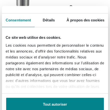
Prix
34,
99
Summer Sale
28,
89
Consentement
Détails
À propos des cookies
Royal plaza Merlot lavabo pour
Ce site web utilise des cookies.
meuble 1 trou de robinet
100x45 blanc céramique
Les cookies nous permettent de personnaliser le contenu
et les annonces, d'offrir des fonctionnalités relatives aux
médias sociaux et d'analyser notre trafic. Nous
Livraison gratuite
partageons également des informations sur l'utilisation de
Livré demain
notre site avec nos partenaires de médias sociaux, de
Prix
600,
-
publicité et d'analyse, qui peuvent combiner celles-ci
Summer Sale
510,
-
avec d'autres informations que vous leur avez fournies
ou qu'ils ont collectées lors de votre utilisation de leurs
services.
Royal Plaza Merlot siphon de
Tout autoriser
baignoire peu profond 20x20