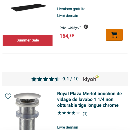
Livraison gratuite
Livré demain
Prix
193,
99
164,
89
Summer Sale
9.1
/ 10
Royal Plaza Merlot bouchon de
vidage de lavabo 1 1/4 non
obturable tige longue chrome
(1)
Livré demain