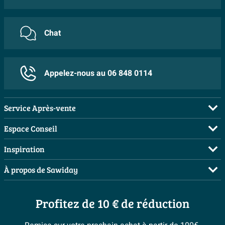
Chat
Appelez-nous au 06 848 0114
Service Après-vente
FAQ
Espace Conseil
Commander
Visite sur rendez-vous
Inspiration
Payer
Demandez votre devis
Salles de bains complètes
À propos de Sawiday
Livraison / retrait
Planificateur 3D
Inspiration toilettes
Showrooms
Annulation & Retour
Conseil à domicile
Moodboards
Profitez de 10 € de réduction
Qui est Sawiday ?
Garantie & réclamations
Les bons tuyaux
Bienvenue chez...
Postes vacants
Politique d’avis