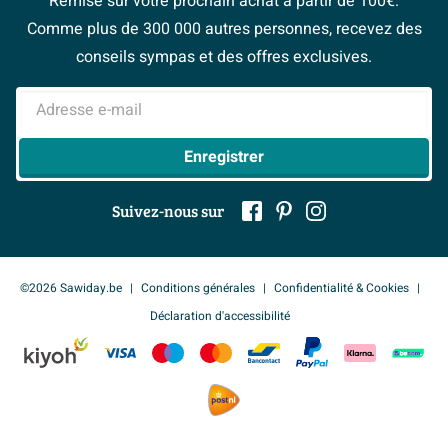
Remise sur votre prochain achat à partir de 100€.
Espace bricolage
Magazine
Espace Pro
Comme plus de 300 000 autres personnes, recevez des
> Service client
#Mysawiday
> Espace Conseil
BeCommerce
conseils sympas et des offres exclusives.
> Inspiration salle de bains
> Tout sur nos showrooms
Adresse e-mail
Enregistrer
Suivez-nous sur
©2026 Sawiday.be
Conditions générales
Confidentialité & Cookies
Déclaration d'accessibilité