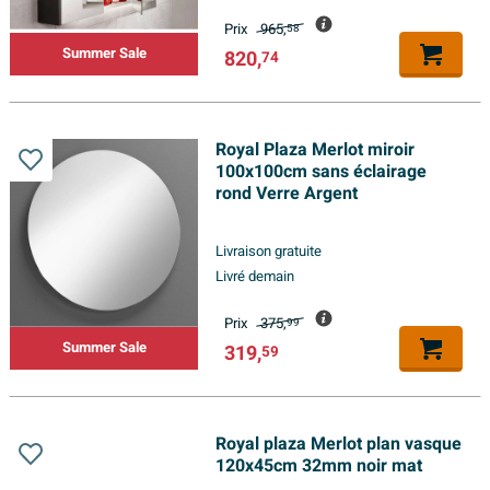
Prix
965,
58
Summer Sale
820,
74
Royal Plaza Merlot miroir
100x100cm sans éclairage
rond Verre Argent
Livraison gratuite
Livré demain
Prix
375,
99
Summer Sale
319,
59
Royal plaza Merlot plan vasque
120x45cm 32mm noir mat