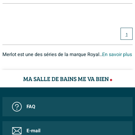
1
Merlot est une des séries de la marque Royal Plaza. La gamme Royal Plaza Merlot est complète. Chez Sawiday, les produits de la collection Royal Plaza Merlot vous sont proposés au meilleur prix.
En savoir plus
MA SALLE DE BAINS ME VA BIEN
FAQ
E-mail