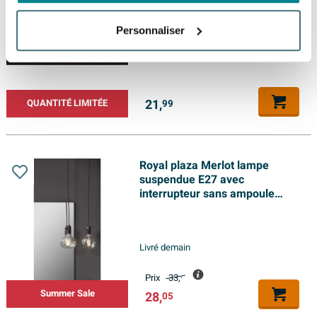
blanc
(3)
Personnaliser
Livré demain
21,
QUANTITÉ LIMITÉE
99
Royal plaza Merlot lampe
suspendue E27 avec
interrupteur sans ampoule
blanc
Livré demain
Prix
33,
-
Summer Sale
28,
05