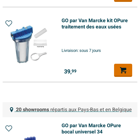
GO par Van Marcke kit OPure
traitement des eaux usées
Livraison:
sous 7 jours
39,
99
20 showrooms
répartis aux Pays-Bas et en Belgique
GO par Van Marcke OPure
bocal universel 34