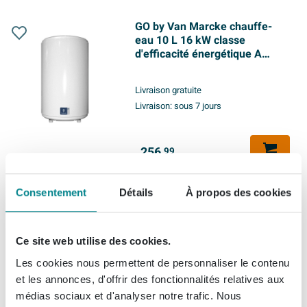
GO by Van Marcke chauffe-
eau 10 L 16 kW classe
d'efficacité énergétique A
profil d'eau chaude XXS au-
dessus de le lavabo résistance
Livraison gratuite
à l'humidité
Livraison:
sous 7 jours
256,
99
Consentement
Détails
À propos des cookies
GO by Van Marcke chauffe-
eau de cuisine 15 L 2 kW
classe d'efficacité énergétique
Ce site web utilise des cookies.
B profil d'eau chaude XXS sous
le lavabo résistance à
Les cookies nous permettent de personnaliser le contenu
Livraison gratuite
l'humidité
et les annonces, d'offrir des fonctionnalités relatives aux
Livraison:
sous 7 jours
médias sociaux et d'analyser notre trafic. Nous