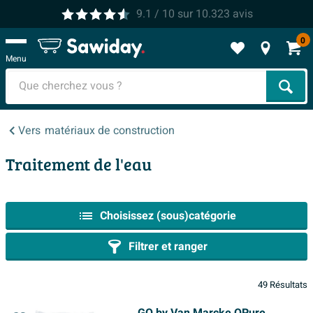
9.1
/ 10
sur
10.323
avis
0
Menu
Cher
Vers
matériaux de construction
Traitement de l'eau
Choisissez (sous)catégorie
Filtrer et ranger
49 Résultats