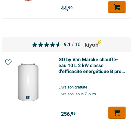
44,
99
9.1
/ 10
GO by Van Marcke chauffe-
eau 10 L 2 kW classe
d'efficacité énergétique B profil
d'eau chaude XXS sous le
lavabo résistance à l'humidité
Livraison gratuite
Livraison:
sous 7 jours
256,
99