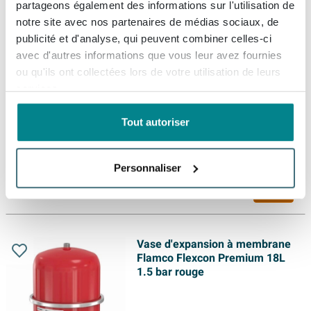
partageons également des informations sur l'utilisation de
275,
notre site avec nos partenaires de médias sociaux, de
99
publicité et d'analyse, qui peuvent combiner celles-ci
avec d'autres informations que vous leur avez fournies
ou qu'ils ont collectées lors de votre utilisation de leurs
Thermo Support vase
services.
d’expansion 4 trous rouge
Tout autoriser
Livraison:
sous 7 jours
Personnaliser
40,
99
Vase d'expansion à membrane
Flamco Flexcon Premium 18L
1.5 bar rouge