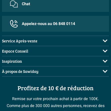
Chat
Appelez-nous au 06 848 0114
Service Après-vente
FAQ
Espace Conseil
Commander
Visite sur rendez-vous
Inspiration
Payer
Demandez votre devis
Salles de bains complètes
À propos de Sawiday
Livraison / retrait
Planificateur 3D
Inspiration toilettes
Showrooms
Annulation & Retour
Conseil à domicile
Moodboards
Profitez de 10 € de réduction
Qui est Sawiday ?
Garantie & réclamations
Les bons tuyaux
Bienvenue chez...
Postes vacants
Politique d’avis
Remise sur votre prochain achat à partir de 100€.
Espace bricolage
Magazine
Espace Pro
Comme plus de 300 000 autres personnes, recevez des
> Service client
#Mysawiday