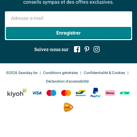
> Espace Conseil
BeCommerce
conseils sympas et des offres exclusives.
> Inspiration salle de bains
> Tout sur nos showrooms
Adresse e-mail
Enregistrer
Suivez-nous sur
©2026 Sawiday.be
Conditions générales
Confidentialité & Cookies
Déclaration d'accessibilité