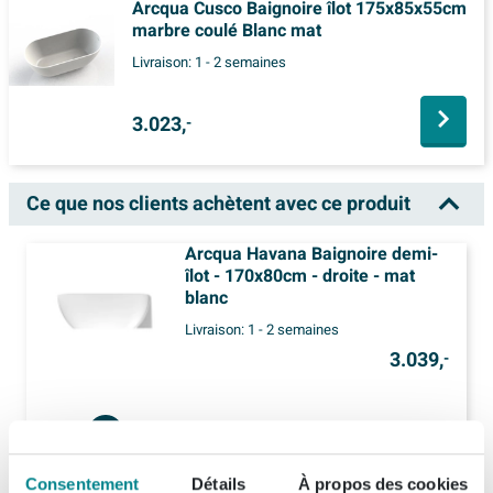
Arcqua Cusco Baignoire îlot 175x85x55cm
marbre coulé Blanc mat
Livraison:
1 - 2 semaines
3.023,
-
Ce que nos clients achètent avec ce produit
Arcqua Havana Baignoire demi-
îlot - 170x80cm - droite - mat
blanc
Livraison:
1 - 2 semaines
3.039,
-
1x
Adema Sparkle 2.0 mitigeur baignoire/douche thermostatique avec support de douchette, flexible de douche et douchette 3 positions noir mat
Consentement
Détails
À propos des cookies
99