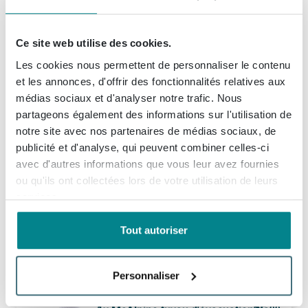
139,
Livré demain
Afficher plus d'options
Ce site web utilise des cookies.
1x
Adema Pont baignoire à rallonges 62-90cm chrome
Les cookies nous permettent de personnaliser le contenu
(2)
et les annonces, d'offrir des fonctionnalités relatives aux
11,
05
Livré demain
médias sociaux et d'analyser notre trafic. Nous
Afficher plus d'options
partageons également des informations sur l'utilisation de
notre site avec nos partenaires de médias sociaux, de
1x
Zeza Deluxe coussin de bain - 28x17cm - modèle small - noir
publicité et d'analyse, qui peuvent combiner celles-ci
(3)
avec d'autres informations que vous leur avez fournies
15,
99
Livré demain
ou qu'ils ont collectées lors de votre utilisation de leurs
Afficher plus d'options
services.
Tout autoriser
1x
Fortifura Clean Nettoyant salle de bain - 3x 500ml
32,
97
Livré demain
Afficher plus d'options
Personnaliser