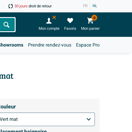
FR
NL
30 jours
droit de retour
0
Chercher
Mon compte
Favoris
Mon panier
Showrooms
Prendre rendez-vous
Espace Pro
 mat
ouleur
lacement baignoire