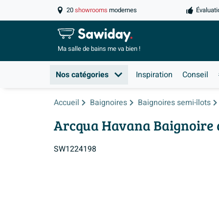
20
showrooms
modernes
Évaluati
Ma salle de
bains me va bien !
Nos catégories
Inspiration
Conseil
Accueil
Baignoires
Baignoires semi-îlots
Arcqua Havana Baignoire de
SW1224198