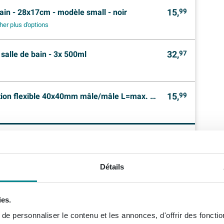
15,
in - 28x17cm - modèle small - noir
99
her plus d'options
32,
salle de bain - 3x 500ml
97
15,
on flexible 40x40mm mâle/mâle L=max. 0.9 m
99
3.560,
99
Prix par set
Ajouter set au
Détails
panier d'achat
ies.
e personnaliser le contenu et les annonces, d'offrir des fonctio