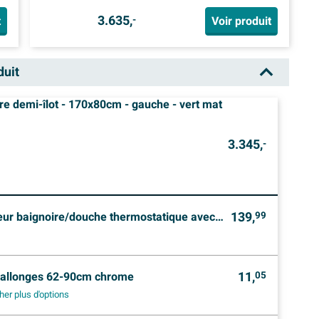
3.635,
t
Voir produit
-
duit
e demi-îlot - 170x80cm - gauche - vert mat
3.345,
-
139,
atique avec support de douchette, flexible de douche et douchette 3 positions noir mat
99
11,
rallonges 62-90cm chrome
05
her plus d'options