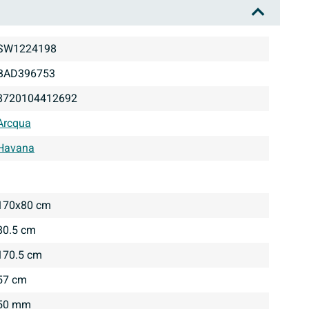
SW1224198
BAD396753
8720104412692
Arcqua
Havana
170x80 cm
80.5 cm
170.5 cm
57 cm
50 mm