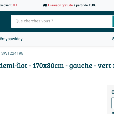
on client:
9.1
Livraison gratuite
à partir de 150€
#mysawiday
SW1224198
mi-îlot - 170x80cm - gauche - vert
C
P