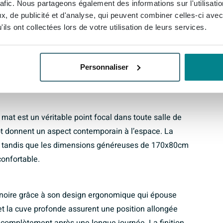
rafic. Nous partageons également des informations sur l'utilisati
, de publicité et d'analyse, qui peuvent combiner celles-ci avec
- 170x80cm - gauche - vert mat
ils ont collectées lors de votre utilisation de leurs services.
ifique produit de salle de bains transforme chaque
nt. Avec son design élégant et sa finition raffinée, ce
ait le complément parfait pour une salle de bains
Personnaliser
mat est un véritable point focal dans toute salle de
lot donnent un aspect contemporain à l’espace. La
e, tandis que les dimensions généreuses de 170x80cm
onfortable.
ignoire grâce à son design ergonomique qui épouse
et la cuve profonde assurent une position allongée
 complètement après une longue journée. La finition