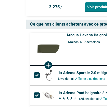
3.275,
Voir produi
-
Ce que nos clients achètent avec ce pro
Arcqua Havana Baignoir
Livraison:
6 - 7 semaines
1x
Adema Sparkle 2.0 mitigeur baignoire/douche thermost
Livré demain
Afficher plus d'options
1x
Adema Pont baignoire à 
(2)
Livré demain
Affic