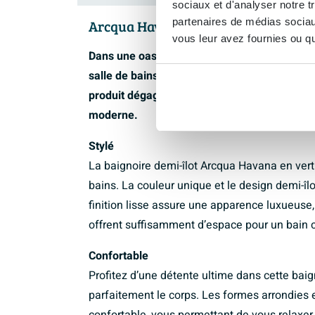
sociaux et d'analyser notre t
partenaires de médias sociaux
Arcqua Havana Baignoire demi-îlot 
vous leur avez fournies ou qu'
Dans une oasis de calme et de luxe, ce magn
salle de bains en un espace élégant et relaxa
produit dégage classe et confort, ce qui en f
moderne.
Stylé
La baignoire demi-îlot Arcqua Havana en vert 
bains. La couleur unique et le design demi-î
finition lisse assure une apparence luxueus
offrent suffisamment d’espace pour un bain c
Confortable
Profitez d’une détente ultime dans cette ba
parfaitement le corps. Les formes arrondies 
confortable, vous permettant de vous relaxer