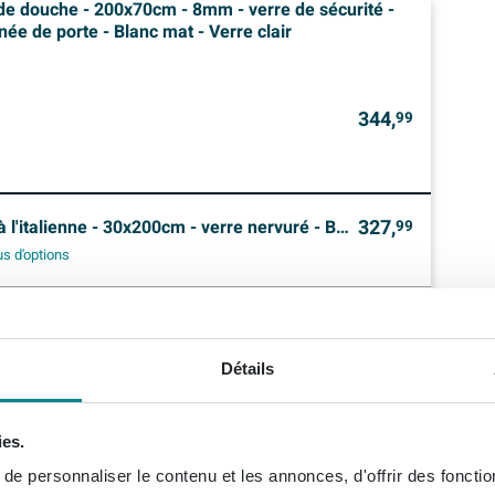
 de douche - 200x70cm - 8mm - verre de sécurité -
gnée de porte - Blanc mat - Verre clair
344,
99
327,
italienne - 30x200cm - verre nervuré - Blanc mat
99
us d'options
399,
thermostatique avec douche de tête 25cm et douchette stick Chrome
99
us d'options
Détails
159,
 60cm grille à carreler et bride de sol en acier inoxydable
99
us d'options
ies.
e personnaliser le contenu et les annonces, d'offrir des fonctio