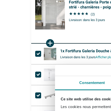
Fortifura Galeria Porte
strié - charnières - poi
(2)
Livraison:
dans les 3 jours
1x
Fortifura Galeria Douche à l'
Livraison
dans les 3 jours
Afficher pl
1x
Fortifura Calvi Colonne de douche pluie 
Livraison
dans les 3 jours
Afficher pl
Consentement
1x
Fortifura Galeria Caniveau de douche
Livraison
dans les 3 jours
Afficher pl
Ce site web utilise des cook
Les cookies nous permettent d