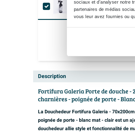
1x
sociaux et d'analyser notre t
Fortifura Clean Produit de ne
partenaires de médias sociaux
Livraison
dans les 3 jours
vous leur avez fournies ou qu'
Description
Fortifura Galeria Porte de douche - 2
charnières - poignée de porte - Blanc
La Douchedeur Fortifura Galeria - 70x200cm -
poignée de porte - blanc mat - clair est un aj
douchedeur allie style et fonctionnalité de m