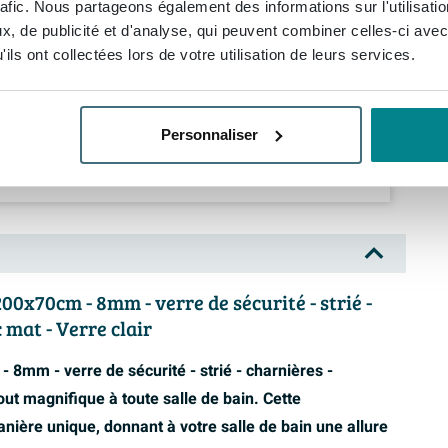
10,
rafic. Nous partageons également des informations sur l'utilisati
ttoyage - Nettoyant pour verre et miroir - 500ml
99
, de publicité et d'analyse, qui peuvent combiner celles-ci avec
ils ont collectées lors de votre utilisation de leurs services.
1.243,
95
Prix par set
Personnaliser
Ajouter set au
panier d'achat
00x70cm - 8mm - verre de sécurité - strié -
 mat - Verre clair
 8mm - verre de sécurité - strié - charnières -
out magnifique à toute salle de bain. Cette
anière unique, donnant à votre salle de bain une allure