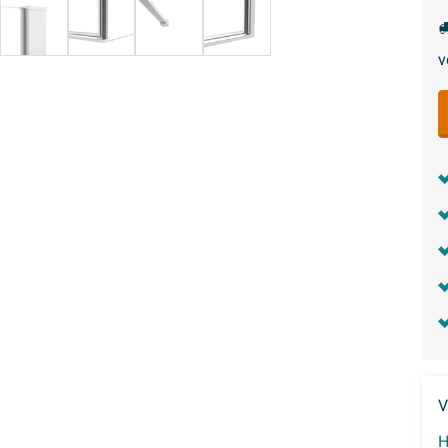
v
V
H