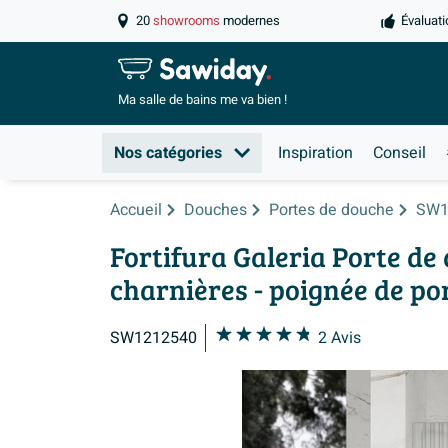
20
showrooms
modernes
Évaluati
Ma salle de
bains me va bien !
Nos catégories
Inspiration
Conseil
Accueil
Douches
Portes de douche
SW1
Fortifura Galeria Porte de 
charnières - poignée de por
SW1212540
2
Avis