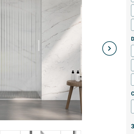
D
C
3