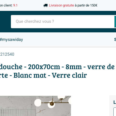
on client:
9.1
Livraison gratuite
à partir de 150€
#mysawiday
212540
douche - 200x70cm - 8mm - verre de s
te - Blanc mat - Verre clair
L