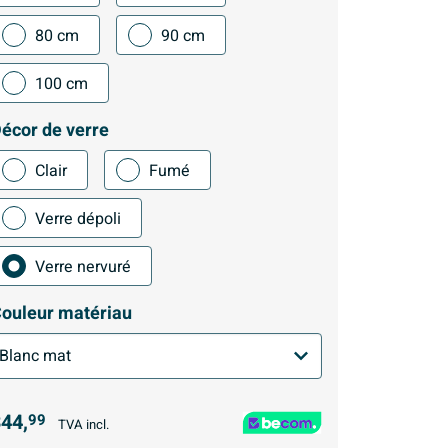
80 cm
90 cm
100 cm
écor de verre
Clair
Fumé
Verre dépoli
Verre nervuré
ouleur matériau
44,
99
TVA incl.