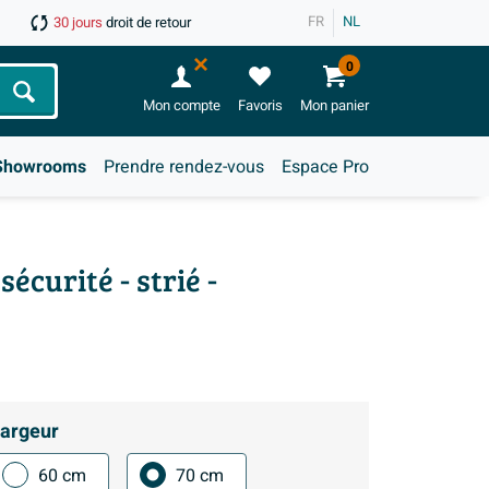
FR
NL
30 jours
droit de retour
0
Chercher
Mon compte
Favoris
Mon panier
Showrooms
Prendre rendez-vous
Espace Pro
écurité - strié -
argeur
60 cm
70 cm