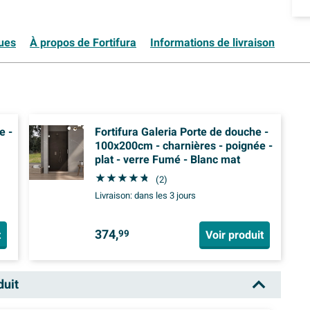
ques
À propos de Fortifura
Informations de livraison
e -
Fortifura Galeria Porte de douche -
100x200cm - charnières - poignée -
plat - verre Fumé - Blanc mat
(2)
Livraison:
dans les 3 jours
374,
t
Voir produit
99
duit