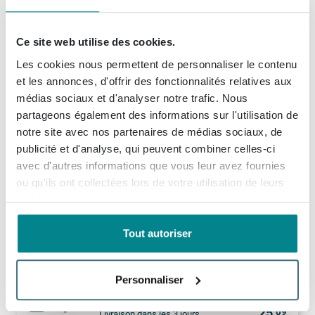
Afficher plus d'options
Ce site web utilise des cookies.
1x
Fortifura Calvi Ensemble vidage de baignoire - commande rotative - noir mat
Les cookies nous permettent de personnaliser le contenu
(1)
et les annonces, d'offrir des fonctionnalités relatives aux
71,
99
Livré demain
médias sociaux et d'analyser notre trafic. Nous
Afficher plus d'options
partageons également des informations sur l'utilisation de
notre site avec nos partenaires de médias sociaux, de
1x
Fortifura calvi ensemble de douche à main avec support de douche à main et tuyau anti-torsion chromé
publicité et d'analyse, qui peuvent combiner celles-ci
108,
99
Livraison
8 - 9 semaines
avec d'autres informations que vous leur avez fournies
Afficher plus d'options
ou qu'ils ont collectées lors de votre utilisation de leurs
services.
10,
1x
Fortifura Clean - Nettoyant pour salle de bains - 500 ml - Jasmin
99
Tout autoriser
En stock
1x
Villeroy & Boch jeu de pieds de baignoire en plastique a 2 pièces
Personnaliser
(9)
25,
09
Livraison
dans les 3 jours