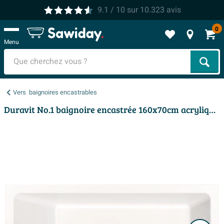
9.1
/ 10
sur
10.323
avis
0
Menu
Cher
Vers
baignoires encastrables
Duravit No.1 baignoire encastrée 160x70cm acrylique Blanc