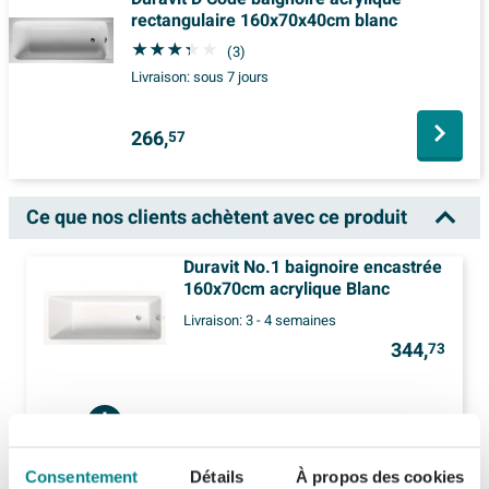
rectangulaire 160x70x40cm blanc
(3)
Livraison:
sous 7 jours
266,
57
Ce que nos clients achètent avec ce produit
Duravit No.1 baignoire encastrée
160x70cm acrylique Blanc
Livraison:
3 - 4 semaines
344,
73
1x
Fortifura Calvi Robinet baignoire thermostatique Chrome
Consentement
Détails
À propos des cookies
204,
99
En stock