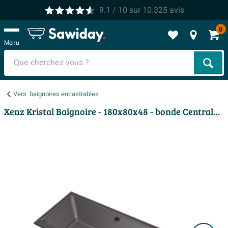
9.1
/ 10
sur
10.325
avis
0
Menu
Cher
Vers
baignoires encastrables
Xenz Kristal Baignoire - 180x80x48 - bonde Centrale - acrylique - anthracite