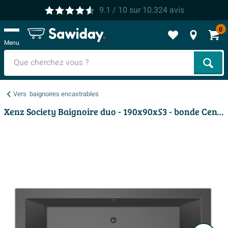
9.1
/ 10
sur
10.324
avis
0
Menu
Cher
Vers
baignoires encastrables
Xenz Society Baignoire duo - 190x90x53 - bonde Centrale - acrylique - ebony