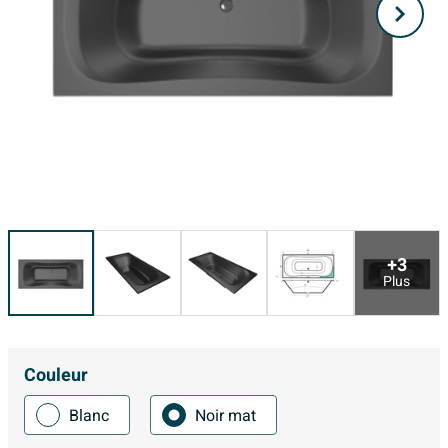
+3
Plus
Couleur
Blanc
Noir mat