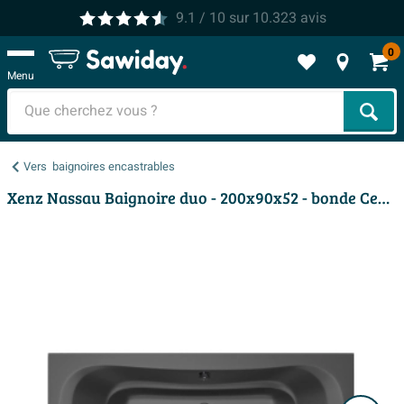
9.1
/ 10
sur
10.323
avis
0
Menu
Cher
Vers
baignoires encastrables
Xenz Nassau Baignoire duo - 200x90x52 - bonde Centrale - acrylique - ebony