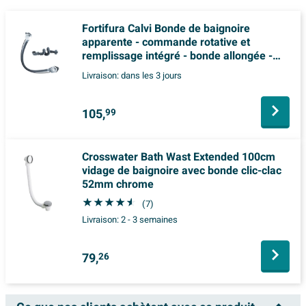
Fortifura Calvi Bonde de baignoire
apparente - commande rotative et
remplissage intégré - bonde allongée -
finition chromée
Livraison:
dans les 3 jours
105,
99
Crosswater Bath Wast Extended 100cm
vidage de baignoire avec bonde clic-clac
52mm chrome
(7)
Livraison:
2 - 3 semaines
79,
26