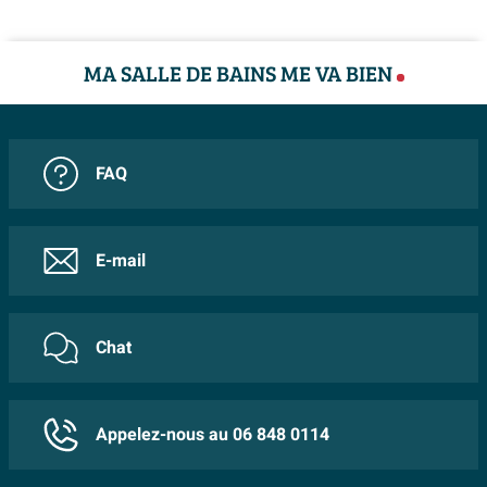
à l’usage quotidien. Associé à la garantie, vous êtes
assuré d’une solution de qualité que vous pouvez
MA SALLE DE BAINS ME VA BIEN
choisir en toute confiance.
Caractéristiques :
Convient aux baignoires, y compris les modèles
FAQ
plus grands grâce à la longueur rallongée d’environ
100 cm
Bonde à commande pop-up pour ouvrir et fermer
E-mail
facilement l’évacuation par une simple pression
Finition chromée haute brillance qui se combine
harmonieusement avec des mitigeurs modernes et
Chat
classiques
Base en laiton durable pour un fonctionnement
solide et fiable
Appelez-nous au 06 848 0114
Conçu pour une expérience de bain confortable et