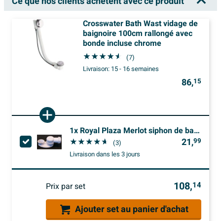
Ce que nos clients achètent avec ce produit
Crosswater Bath Wast vidage de
baignoire 100cm rallongé avec
bonde incluse chrome
(7)
Livraison:
15 - 16 semaines
86,
15
1x
Royal Plaza Merlot siphon de baignoire peu profond 20x20 blanc
21,
99
(3)
Livraison
dans les 3 jours
108,
14
Prix par set
Ajouter set au panier d'achat