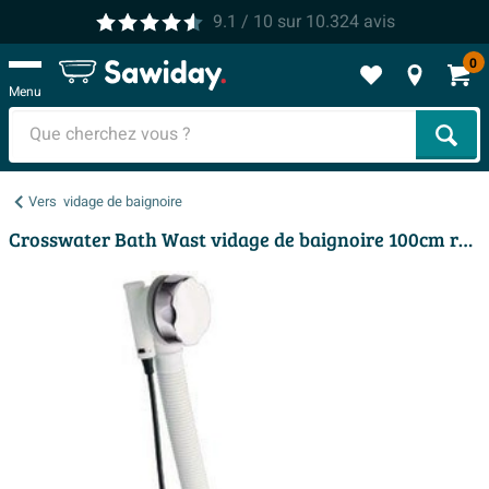
9.1
/ 10
sur
10.324
avis
0
Menu
Cher
Vers
vidage de baignoire
Crosswater Bath Wast vidage de baignoire 100cm rallongé avec bonde incluse chrome