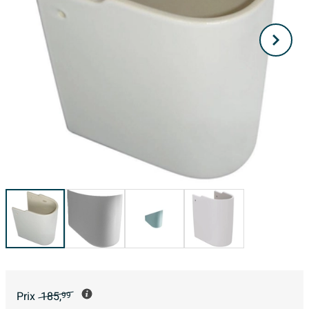
Prix
185,
99