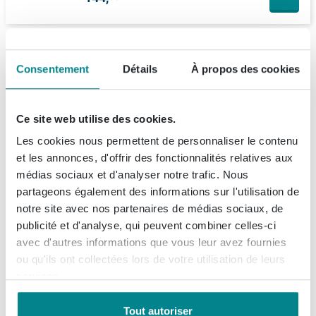
Ce que nos clients achètent avec ce produit
Consentement
Détails
À propos des cookies
Ideal Standard Connect cache-
siphon pour lavabo 55 60cm
blanc
Ce site web utilise des cookies.
En stock
Les cookies nous permettent de personnaliser le contenu
158,
09
et les annonces, d'offrir des fonctionnalités relatives aux
médias sociaux et d'analyser notre trafic. Nous
partageons également des informations sur l'utilisation de
notre site avec nos partenaires de médias sociaux, de
158,
09
Prix par set
publicité et d'analyse, qui peuvent combiner celles-ci
avec d'autres informations que vous leur avez fournies
Ajouter set au panier d'achat
ou qu'ils ont collectées lors de votre utilisation de leurs
services.
Tout autoriser