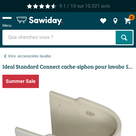
9.1
/ 10
sur
10.321
avis
0
Menu
Cher
Vers
accessoires lavabo
Ideal Standard Connect cache-siphon pour lavabo 55 60cm blanc
Summer Sale