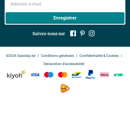
> Tout sur nos showrooms
Adresse e-mail
Enregistrer
Suivez-nous sur
©2026 Sawiday.be
Conditions générales
Confidentialité & Cookies
Déclaration d'accessibilité