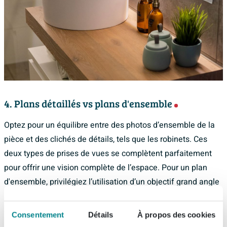
4. Plans détaillés vs plans d'ensemble
Optez pour un équilibre entre des photos d’ensemble de la
pièce et des clichés de détails, tels que les robinets. Ces
deux types de prises de vues se complètent parfaitement
pour offrir une vision complète de l’espace. Pour un plan
d'ensemble, privilégiez l’utilisation d’un objectif grand angle
pour capturer un maximum d’éléments. De nombreux
smartphones modernes proposent cette fonction, évitant
Consentement
Détails
À propos des cookies
ainsi le besoin d'un appareil photo avec objectifs