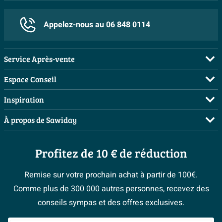
Appelez-nous au 06 848 0114
Service Après-vente
FAQ
Espace Conseil
Commander
Visite sur rendez-vous
Inspiration
Payer
Demandez votre devis
Salles de bains complètes
À propos de Sawiday
Livraison / retrait
Planificateur 3D
Inspiration toilettes
Showrooms
Annulation & Retour
Conseil à domicile
Moodboards
Profitez de 10 € de réduction
Qui est Sawiday ?
Garantie & réclamations
Les bons tuyaux
Bienvenue chez...
Postes vacants
Politique d’avis
Remise sur votre prochain achat à partir de 100€.
Espace bricolage
Magazine
Espace Pro
Comme plus de 300 000 autres personnes, recevez des
> Service client
#Mysawiday
> Espace Conseil
BeCommerce
conseils sympas et des offres exclusives.
> Inspiration salle de bains