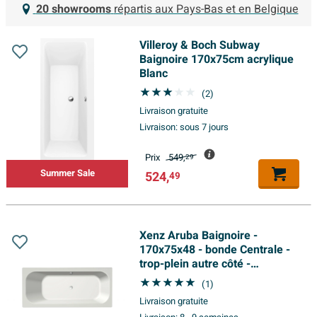
20 showrooms
répartis aux Pays-Bas et en Belgique
Villeroy & Boch Subway
Baignoire 170x75cm acrylique
Blanc
(2)
Livraison gratuite
Livraison:
sous 7 jours
Prix
549,
29
Summer Sale
524,
49
Xenz Aruba Baignoire -
170x75x48 - bonde Centrale -
trop-plein autre côté -
acrylique - blanc mat
(1)
Livraison gratuite