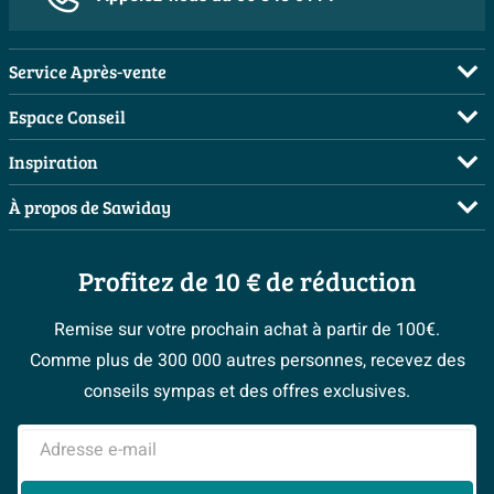
Service Après-vente
FAQ
Espace Conseil
Commander
Visite sur rendez-vous
Inspiration
Payer
Demandez votre devis
Salles de bains complètes
À propos de Sawiday
Livraison / retrait
Planificateur 3D
Inspiration toilettes
Showrooms
Annulation & Retour
Conseil à domicile
Moodboards
Profitez de 10 € de réduction
Qui est Sawiday ?
Garantie & réclamations
Les bons tuyaux
Bienvenue chez...
Postes vacants
Politique d’avis
Remise sur votre prochain achat à partir de 100€.
Espace bricolage
Magazine
Espace Pro
Comme plus de 300 000 autres personnes, recevez des
> Service client
#Mysawiday
> Espace Conseil
BeCommerce
conseils sympas et des offres exclusives.
> Inspiration salle de bains
> Tout sur nos showrooms
Adresse e-mail