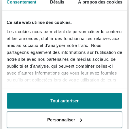
Consentement
Détails
À propos des cookies
Villeroy et Boch Squaro Edge
12 Baignoire quaryl
rectangulaire avec pieds et
Ce site web utilise des cookies.
vidage et trop plein 170x75cm
(12)
blanc
Les cookies nous permettent de personnaliser le contenu
Livraison gratuite
et les annonces, d'offrir des fonctionnalités relatives aux
Livré demain
médias sociaux et d'analyser notre trafic. Nous
partageons également des informations sur l'utilisation de
notre site avec nos partenaires de médias sociaux, de
864,
-
publicité et d'analyse, qui peuvent combiner celles-ci
avec d'autres informations que vous leur avez fournies
ou qu'ils ont collectées lors de votre utilisation de leurs
Villeroy et Boch Squaro Edge
services.
12 Baignoire quaryl
rectangulaire 160x75x45cm
avec pieds et vidage avec trop
Tout autoriser
(12)
plein blanc
Livraison gratuite
Livré demain
Personnaliser