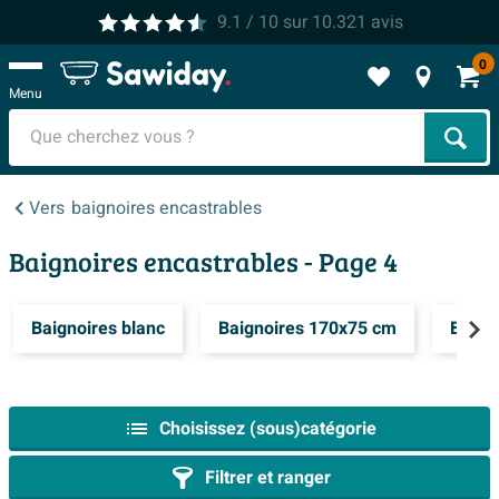
9.1
/ 10
sur
10.321
avis
0
Menu
Cher
Vers
baignoires encastrables
Baignoires encastrables
- Page 4
Baignoires blanc
Baignoires 170x75 cm
Baign
Choisissez (sous)catégorie
Filtrer et ranger