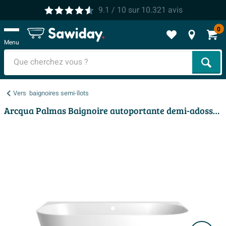
9.1
/ 10
sur
10.321
avis
0
Menu
Cher
Vers
baignoires semi-îlots
Arcqua Palmas Baignoire autoportante demi-adossée - 180x110cm - acrylique - siphon gauche - blanc mat