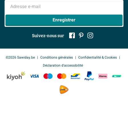
> Inspiration salle de bains
> Tout sur nos showrooms
Adresse e-mail
Enregistrer
Suivez-nous sur
©2026 Sawiday.be
Conditions générales
Confidentialité & Cookies
Déclaration d'accessibilité