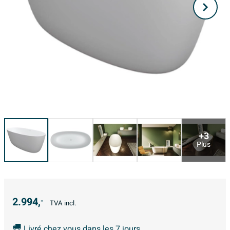
+3
Plus
2.994,
-
TVA incl.
Livré chez vous dans les 7 jours