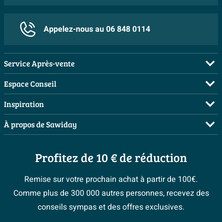
Dimensions : 175x80cm
Matériau : Solid surface
Appelez-nous au 06 848 0114
Couleur : Blanc mat
Forme ovale élégante
Facile à nettoyer
Service Après-vente
Finition confortable et durable
FAQ
Espace Conseil
""","""cmeqt8u8m08iaevlr6b4nir87:FR naam en
Commander
Visite sur rendez-vous
Inspiration
omschrijvingen
Payer
Demandez votre devis
Salles de bains complètes
vertalen""","""cmeqt8u8m08iaevlr6b4nir87:cmkmr1fvm04xw
À propos de Sawiday
Livraison / retrait
Planificateur 3D
Inspiration toilettes
Showrooms
Annulation & Retour
Conseil à domicile
Moodboards
Profitez de 10 € de réduction
Qui est Sawiday ?
Garantie & réclamations
Les bons tuyaux
Bienvenue chez...
Postes vacants
Politique d’avis
Remise sur votre prochain achat à partir de 100€.
Espace bricolage
Magazine
Espace Pro
Comme plus de 300 000 autres personnes, recevez des
> Service client
#Mysawiday
> Espace Conseil
BeCommerce
conseils sympas et des offres exclusives.