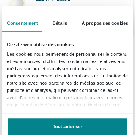
Livraison:
sous 7 jours
Consentement
Détails
À propos des cookies
180,
-
Ce site web utilise des cookies.
Description
Les cookies nous permettent de personnaliser le contenu
Mondiaz SPOT Miroir de salle de bains - rond
et les annonces, d'offrir des fonctionnalités relatives aux
Spécifications
40cm - tablette de miroir - couleur Cale
médias sociaux et d'analyser notre trafic. Nous
partageons également des informations sur l'utilisation de
Fiches techniques
Numéro d'article
SW1235493
Ce miroir mural rond compact avec tablette est idéal si
notre site avec nos partenaires de médias sociaux, de
Numéro de fournisseur
SPOTPLNCHT40CAL
vous recherchez un accroche-regard élégant qui prend
publicité et d'analyse, qui peuvent combiner celles-ci
À propos de Mondiaz
Information technique du produit
avec d'autres informations que vous leur avez fournies
peu de place, mais offre tout de même beaucoup de
EAN
6096823240239
ou qu'ils ont collectées lors de votre utilisation de leurs
confort. Pensez à un espace toilettes, une petite salle
Marque
Mondiaz
Informations de commande et de livraison
services.
de bains ou une niche près du lavabo où vous aimez
Série
SPOT
avoir vos essentiels quotidiens à portée de main. Grâce
Livraison
Tout autoriser
à sa forme ronde et douce, l’ensemble a un aspect