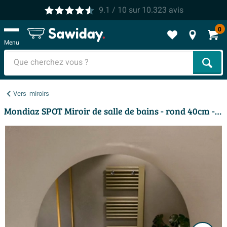
9.1
/ 10
sur
10.323
avis
0
Menu
Cher
Vers
miroirs
Mondiaz SPOT Miroir de salle de bains - rond 40cm - tablette de miroir - couleur Cale