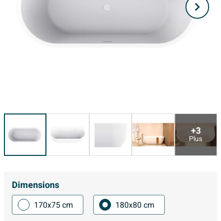
+3
Plus
Dimensions
170x75 cm
180x80 cm