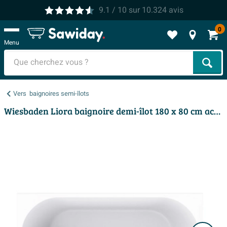
9.1
/ 10
sur
10.324
avis
0
Menu
Cher
Vers
baignoires semi-îlots
Wiesbaden Liora baignoire demi-îlot 180 x 80 cm acrylique brillant blanc avec bonde brillant blanc