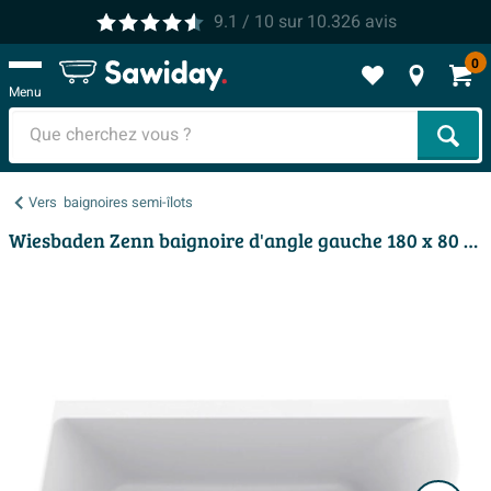
9.1
/ 10
sur
10.326
avis
0
Menu
Cher
Vers
baignoires semi-îlots
Wiesbaden Zenn baignoire d'angle gauche 180 x 80 cm acrylique brillant blanc avec vidage brillant blanc