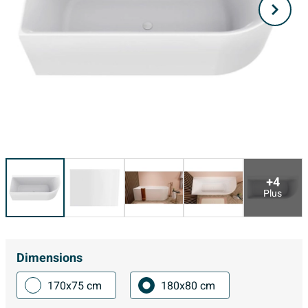
+4
Plus
Dimensions
170x75 cm
180x80 cm