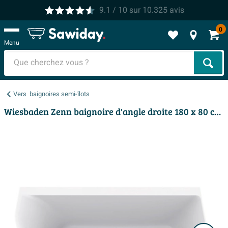
9.1
/ 10
sur
10.325
avis
0
Menu
Cher
Vers
baignoires semi-îlots
Wiesbaden Zenn baignoire d'angle droite 180 x 80 cm acrylique brillant blanc avec vidage brillant blanc