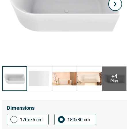
+4
Plus
Dimensions
170x75 cm
180x80 cm