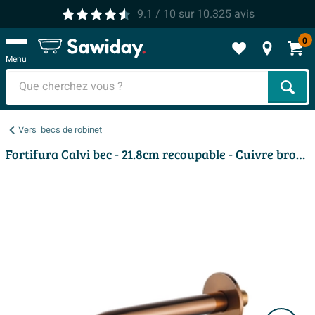
9.1
/ 10
sur
10.325
avis
0
Menu
Cher
Vers
becs de robinet
Fortifura Calvi bec - 21.8cm recoupable - Cuivre brossé PVD (Cuivre)