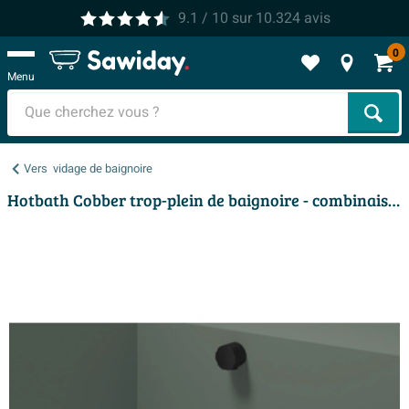
9.1
/ 10
sur
10.324
avis
0
Menu
Cher
Vers
vidage de baignoire
Hotbath Cobber trop-plein de baignoire - combinaison de remplissage - rallongée - Noir mat PVD