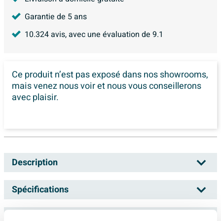
Garantie de 5 ans
10.324
avis, avec une évaluation de
9.1
Ce produit n’est pas exposé dans
nos showrooms,
mais venez nous voir et nous vous conseillerons
avec plaisir.
Description
Hotbath Cobber trop-plein de baignoire -
Spécifications
combinaison de remplissage - rallongée -
Noir mat PVD
Fiches techniques
Numéro d'article
SW1117768