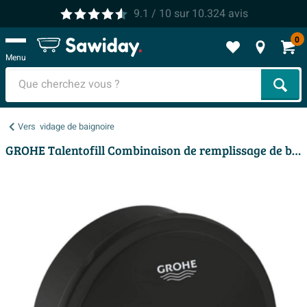
9.1
/ 10
sur
10.324
avis
0
Menu
Cher
Vers
vidage de baignoire
GROHE Talentofill Combinaison de remplissage de baignoire - avec vidage de baignoire - avec alimentation - noir mat