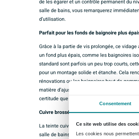
de les égarer et un contrôle permanent du niv
salle de bains, vous remarquerez immédiateme
d’utilisation.
Parfait pour les fonds de baignoire plus épai
Grâce à la partie de vis prolongée, ce vidag
un fond plus épais, comme les baignoires iso
standard sont parfois un peu trop courts, cet
pour un montage solide et étanche. Cela rend
rénovations ou les baignoires haut de gamm
matière d’ajustement ou de fiabilité. Vous évit
certitude que le vidage sera monté de façon n
Consentement
Cuivre brossé PVD : élégant et particulièreme
Ce site web utilise des cook
La teinte cuivre brossé avec revêtement PV
salle de bains et s’intègre parfaitement à la 
Les cookies nous permettent d