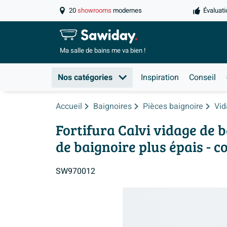
20
showrooms
modernes
Évaluati
Ma salle de
bains me va bien !
Nos catégories
Inspiration
Conseil
Accueil
Baignoires
Pièces baignoire
Vid
Fortifura Calvi vidage de 
de baignoire plus épais - 
SW970012