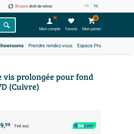
FR
NL
30 jours
droit de retour
0
Chercher
Mon compte
Favoris
Mon panier
Showrooms
Prendre rendez-vous
Espace Pro
e vis prolongée pour fond
VD (Cuivre)
9,
99
TVA incl.