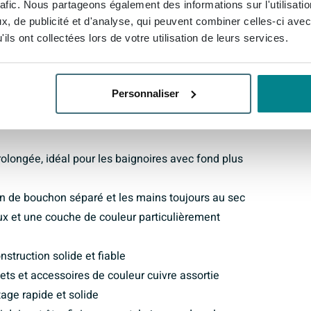
rafic. Nous partageons également des informations sur l'utilisati
qualité qui rend la couleur particulièrement résistante
, de publicité et d'analyse, qui peuvent combiner celles-ci avec
otégée contre les rayures et les sollicitations
ils ont collectées lors de votre utilisation de leurs services.
 de laiton, vous bénéficiez d’une solution solide et
 mais qui dure également longtemps. De plus,
mbiner sans effort ce vidage de baignoire avec d’autres
Personnaliser
e salle de bains parfaitement coordonnée.
olongée, idéal pour les baignoires avec fond plus
n de bouchon séparé et les mains toujours au sec
x et une couche de couleur particulièrement
struction solide et fiable
ts et accessoires de couleur cuivre assortie
tage rapide et solide