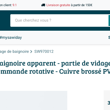
on client:
9.1
Livraison gratuite
à partir de 150€
#mysawiday
age de baignoire
SW970012
baignoire apparent - partie de vidag
commande rotative - Cuivre brossé P
3