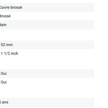
Cuivre brossé
brossé
bain
52 mm
1 1/2 inch
Oui
Oui
5 ans