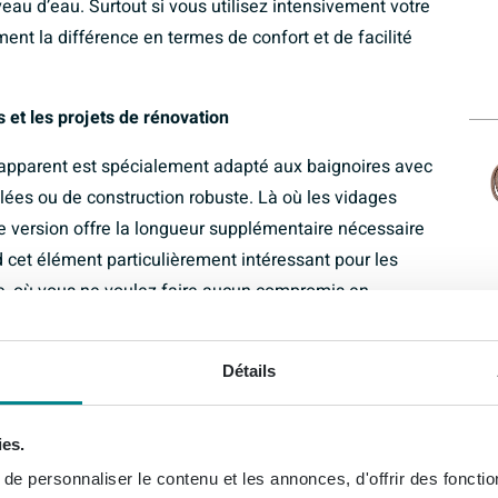
eau d’eau. Surtout si vous utilisez intensivement votre
nt la différence en termes de confort et de facilité
s et les projets de rénovation
e apparent est spécialement adapté aux baignoires avec
lées ou de construction robuste. Là où les vidages
te version offre la longueur supplémentaire nécessaire
 cet élément particulièrement intéressant pour les
e, où vous ne voulez faire aucun compromis en
ez ainsi les tracas lors de l’installation et vous avez la
ette et sûre.
Détails
nt résistant à l’usure
ies.
D donne immédiatement un aspect exclusif à votre
tendance actuelle des robinets et accessoires colorés.
e personnaliser le contenu et les annonces, d'offrir des fonctio