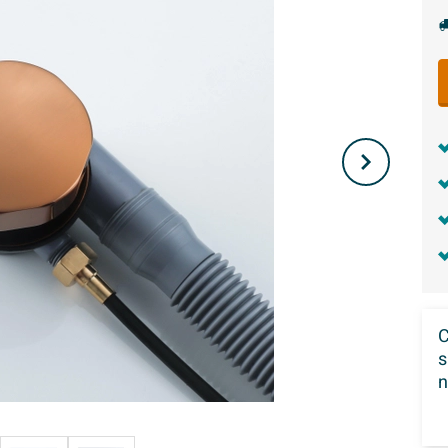
C
s
n