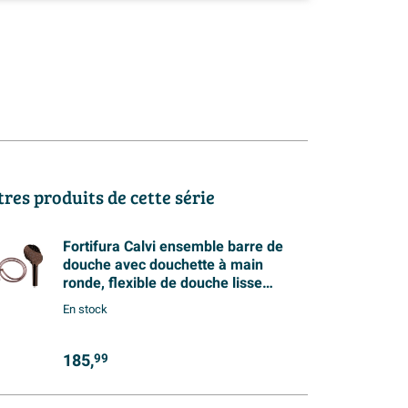
tres produits de cette série
Fortifura Calvi ensemble barre de
douche avec douchette à main
ronde, flexible de douche lisse
Cuivre brossé PVD (Cuivre)
En stock
185,
99