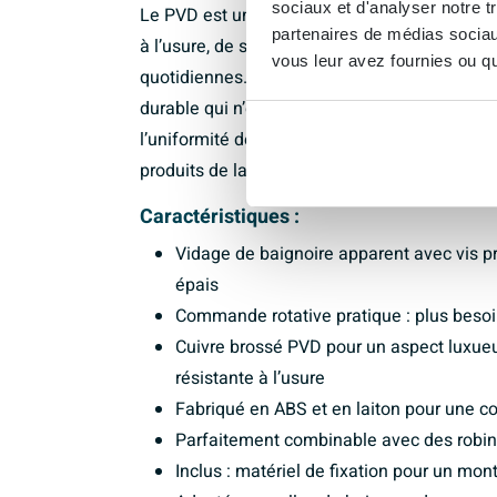
sociaux et d'analyser notre t
Le PVD est un traitement de surface de haute 
partenaires de médias sociaux
à l’usure, de sorte que la finition est mieux pr
vous leur avez fournies ou qu'
quotidiennes. Combiné à l’utilisation d’ABS et
durable qui n’est pas seulement esthétique,
l’uniformité de la couleur vous permet de co
produits de la même finition cuivre, pour un
Caractéristiques :
Vidage de baignoire apparent avec vis pr
épais
Commande rotative pratique : plus besoi
Cuivre brossé PVD pour un aspect luxueu
résistante à l’usure
Fabriqué en ABS et en laiton pour une con
Parfaitement combinable avec des robine
Inclus : matériel de fixation pour un mon